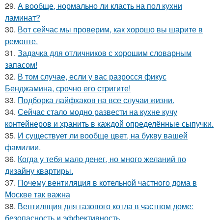
29.
А вообще, нормально ли класть на пол кухни
ламинат?
30.
Вот сейчас мы проверим, как хорошо вы шарите в
ремонте.
31.
Задачка для отличников с хорошим словарным
запасом!
32.
В том случае, если у вас разросся фикус
Бенджамина, срочно его стригите!
33.
Подборка лайфхаков на все случаи жизни.
34.
Сейчас стало модно развести на кухне кучу
контейнеров и хранить в каждой определённые сыпучки.
35.
И существует ли вообще цвет, на букву вашей
фамилии.
36.
Когда у тебя мало денег, но много желаний по
дизайну квартиры.
37.
Почему вентиляция в котельной частного дома в
Москве так важна
38.
Вентиляция для газового котла в частном доме:
безопасность и эффективность