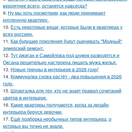
вероятнее всего, останется навсегда?
9.
Ну мы хоть посмотрим, как люди принимают
купленную квартиру.
10.
Есть некоторые вещи, которые были в квартирах у
всех россиян.
11.
Как будущие поколения будут оценивать "Модный"
зумерский ремонт.
12.
Тут джиган и Самойлова под шумок разводятся и
Оксана решительно настроена лишить мужа жилья.
13.
Новые тренды в интерьере в 2026 году!
14.
Коммуналка снова растёт - два повышения в 2026
году.
15.
Шпаргалка для тех, кто не знает правил сочетаний
цветов в интерьере.
16.
Какие квартиры получаются, когда за дизайн
интерьера беруся девочки.
17.
Ещё подборка необычных типов интерьера, о
которых вы точно не знали.