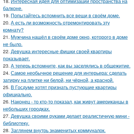
18.
Интересная идея для оптимизации пространства на
балконе.
19.
Попытайтесь вспомнить все вещи в своём доме.
20.
А есть ли возможность отремонтировать эту
комнату?
21.
Мужчина нашёл в своём доме окно, которого в доме
не было.
22.
Девушка интересные фишки своей квартиры
показывает.
23.
А теперь вспомните, как вы заселялись в общежитие.
24.
Самое необычное решение для интерьера: сделать
затирку на плитке ни белой, ни чёрной, а красной.
25.
В Госдуме хотят признать пустующие квартиры
официально.
26.
Наконец - то кто-то показал, как живут американцы в
небольших городках.
27.
Девушка своими руками делает реалистичную мини -
библиотеку.
28.
Заглянем внутрь знаменитых коммуналок.