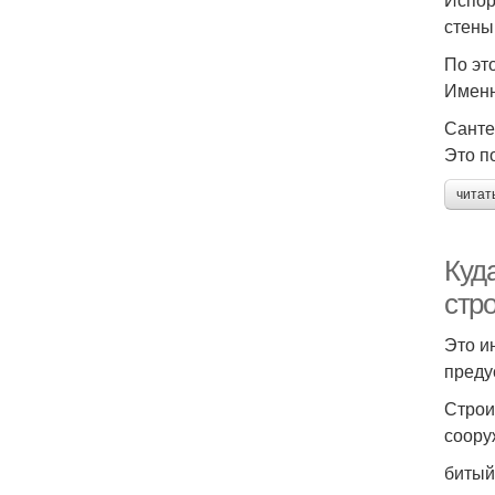
стены
По эт
Именн
Санте
Это п
читат
Куд
стр
Это и
преду
Строи
соору
битый