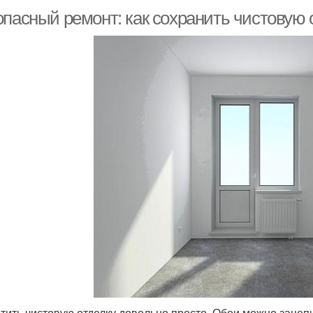
опасный ремонт: как сохранить чистовую 
тить чистовую отделку довольно просто. Обои можно зацеп