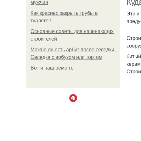
Куд
мужчин
Это и
Как красиво закрыть трубы в
преду
туалете?
Основные советы для начинающих
Строи
строителей
соору
Можно ли есть арбуз после селедки.
битый
Селедка с арбузом или тортом
керам
Boт и наш ремoнт.
Строи