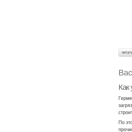
читат
Вас
Как 
Герме
загря
строи
По эт
прочи