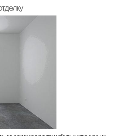
отделку
ить во время переноски мебели, а окрашенные