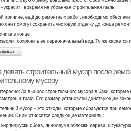
 «украсит» вовремя не убранная строительная пыль.
ой причине, ещё до ремонтных работ, необходимо обеспеч
о они помогут сохранить чистовую отделку до конца ремонт
хника в конце
озволит сохранить ее первоначальный вид. То же касается 
ь дальше →
а девать строительный мусор после ремон
оительному мусору
нтересно: За выброс строительного мусора в баки, которые
смотрен штраф. Его размер установлен действующим зако
тельный мусор – это отходы, которые образуются при демон
жений. К ним относятся следующие материалы:
 кирпич;куски обоев, линолеума;обломки дерева, штукатурки