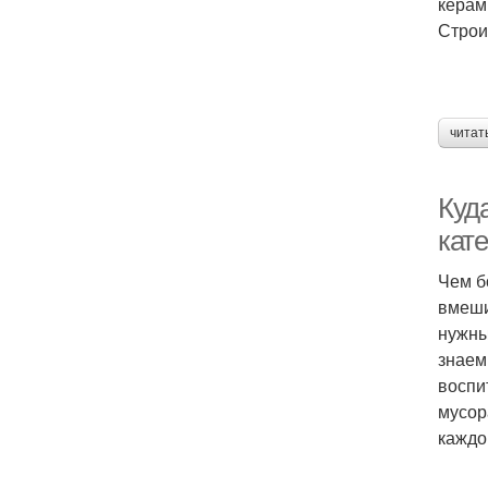
керам
Строи
читат
Куд
кат
Чем б
вмеши
нужны
знаем
воспи
мусор
каждо