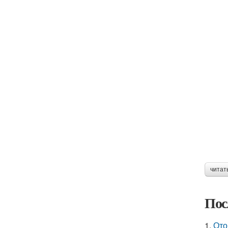
читат
Пос
1.
Ото