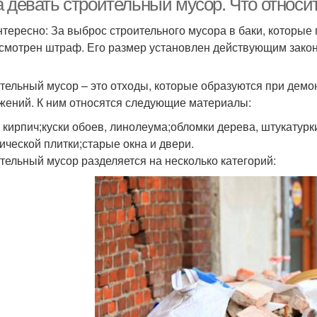
а девать строительный мусор. Что относи
нтересно: За выброс строительного мусора в баки, которые
смотрен штраф. Его размер установлен действующим зако
тельный мусор – это отходы, которые образуются при демон
жений. К ним относятся следующие материалы:
 кирпич;куски обоев, линолеума;обломки дерева, штукатурки
ической плитки;старые окна и двери.
тельный мусор разделяется на несколько категорий: