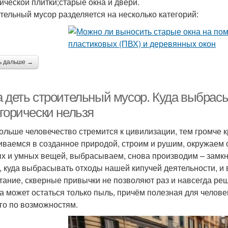
ической плитки;старые окна и двери.
тельный мусор разделяется на несколько категорий:
ь дальше →
а деть строительный мусор. Куда выбрас
егорически нельзя
ольше человечество стремится к цивилизации, тем громче к
ваемся в созданное природой, строим и рушим, окружаем с
х и умных вещей, выбрасываем, снова производим – замкнут
, куда выбрасывать отходы нашей кипучей деятельности, и 
тание, скверные привычки не позволяют раз и навсегда реш
а может остаться только пыль, причём полезная для челове
го по возможностям.