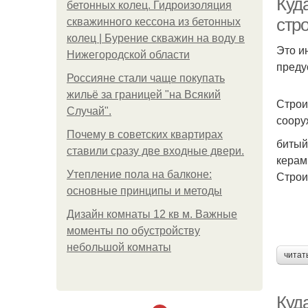
Куд
бетонных колец. Гидроизоляция
стр
скважинного кессона из бетонных
колец | Бурение скважин на воду в
Это и
Нижегородской области
преду
Россияне стали чаще покупать
жильё за границей "на Всякий
Строи
Случай".
соору
Почему в советских квартирах
битый
ставили сразу две входные двери.
керам
Утепление пола на балконе:
Строи
основные принципы и методы
Дизайн комнаты 12 кв м. Важные
моменты по обустройству
небольшой комнаты
читат
Куд