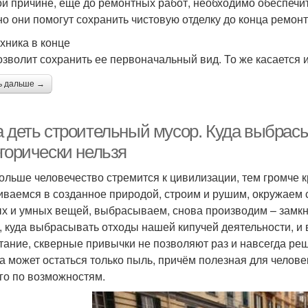
ой причине, ещё до ремонтных работ, необходимо обеспеч
о они помогут сохранить чистовую отделку до конца ремонт
хника в конце
озволит сохранить ее первоначальный вид. То же касается 
ь дальше →
а деть строительный мусор. Куда выбрас
егорически нельзя
ольше человечество стремится к цивилизации, тем громче к
ваемся в созданное природой, строим и рушим, окружаем с
х и умных вещей, выбрасываем, снова производим – замкнут
, куда выбрасывать отходы нашей кипучей деятельности, и 
тание, скверные привычки не позволяют раз и навсегда реш
а может остаться только пыль, причём полезная для челове
го по возможностям.