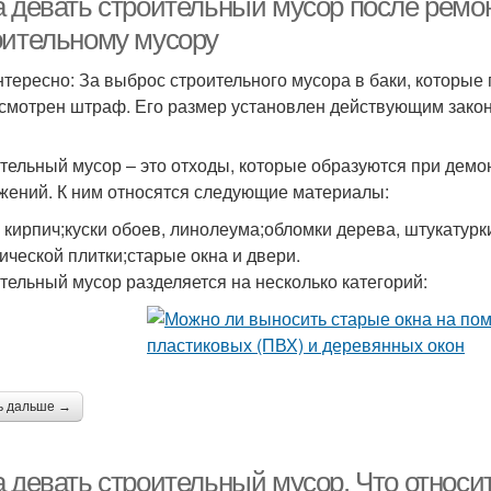
а девать строительный мусор после ремон
оительному мусору
нтересно: За выброс строительного мусора в баки, которые
смотрен штраф. Его размер установлен действующим зако
тельный мусор – это отходы, которые образуются при демон
жений. К ним относятся следующие материалы:
 кирпич;куски обоев, линолеума;обломки дерева, штукатурки
ической плитки;старые окна и двери.
тельный мусор разделяется на несколько категорий:
ь дальше →
а девать строительный мусор. Что относи