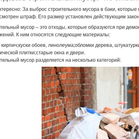
нтересно: За выброс строительного мусора в баки, которые
смотрен штраф. Его размер установлен действующим зако
тельный мусор – это отходы, которые образуются при демон
жений. К ним относятся следующие материалы:
 кирпич;куски обоев, линолеума;обломки дерева, штукатурки
ической плитки;старые окна и двери.
тельный мусор разделяется на несколько категорий: