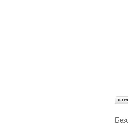
читат
Без