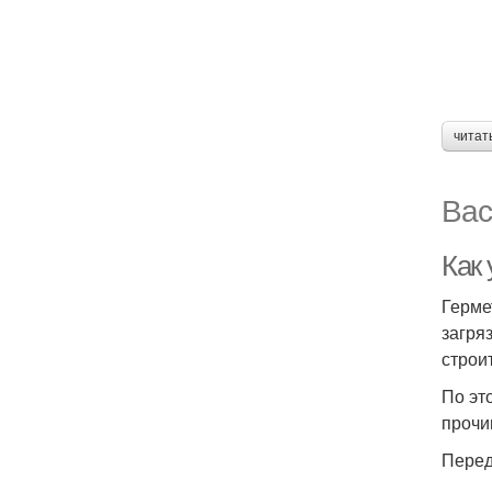
читат
Вас
Как 
Герме
загря
строи
По эт
прочи
Перед