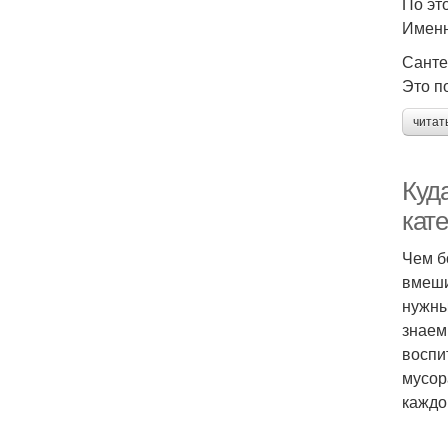
По эт
Именн
Санте
Это п
читат
Куд
кат
Чем б
вмеши
нужны
знаем
воспи
мусор
каждо