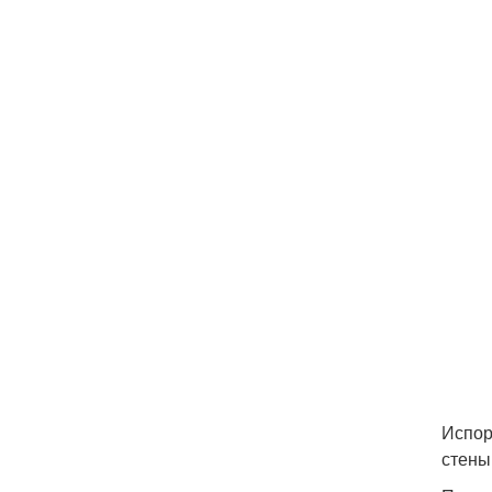
Испор
стены