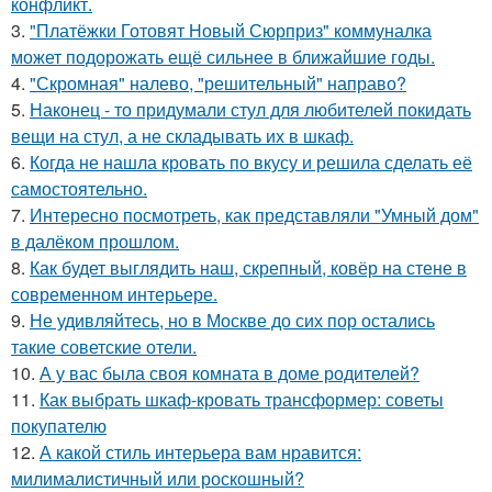
конфликт.
3.
"Платёжки Готовят Новый Сюрприз" коммуналка
может подорожать ещё сильнее в ближайшие годы.
4.
"Скромная" налево, "решительный" направо?
5.
Наконец - то придумали стул для любителей покидать
вещи на стул, а не складывать их в шкаф.
6.
Когда не нашла кровать по вкусу и решила сделать её
самостоятельно.
7.
Интересно посмотреть, как представляли "Умный дом"
в далёком прошлом.
8.
Как будет выглядить наш, скрепный, ковёр на стене в
современном интерьере.
9.
Не удивляйтесь, но в Москве до сих пор остались
такие советские отели.
10.
А у вас была своя комната в доме родителей?
11.
Как выбрать шкаф-кровать трансформер: советы
покупателю
12.
А какой стиль интерьера вам нравится:
милималистичный или роскошный?