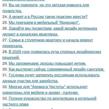
23.
Вы не поверите, но это детская комната для
подростка.
24.
А может и в России такую практику ввести?
25.
Мы поиграем в мебельный "Крокодил".
26.
Давайте мы посмотрим, какой дизайн интерьера
делают в канадских квартирах.
27.
Семья в столетнюю квартиру и начала ремонт
переехала.
28.
В 2025 году появилась куча спорных дизайнерских
решений.
29.
Мы запоминаем: доходы повышает интим.
30.
Как выглядит сейчас современный дизайн санузлов.
31.
Госдума хочет запретить россиянам использовать
дачные участки для зароботка.
32.
Многие для "Аромата Чистоты" используют
одеколоны для мебели и аромо - палочки.
33.
Полное руководство по вентиляции в котельной
частного дома