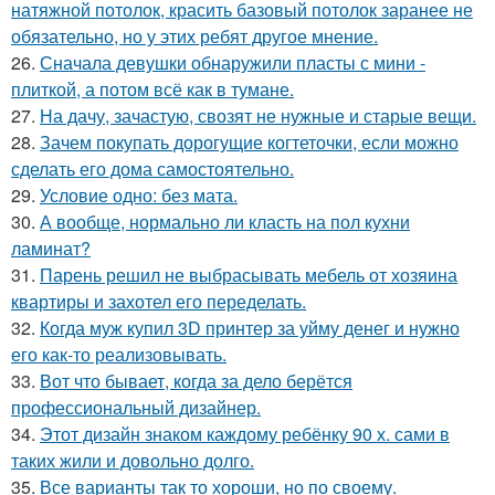
натяжной потолок, красить базовый потолок заранее не
обязательно, но у этих ребят другое мнение.
26.
Сначала девушки обнаружили пласты с мини -
плиткой, а потом всё как в тумане.
27.
На дачу, зачастую, свозят не нужные и старые вещи.
28.
Зачем покупать дорогущие когтеточки, если можно
сделать его дома самостоятельно.
29.
Условие одно: без мата.
30.
А вообще, нормально ли класть на пол кухни
ламинат?
31.
Парень решил не выбрасывать мебель от хозяина
квартиры и захотел его переделать.
32.
Когда муж купил 3D принтер за уйму денег и нужно
его как-то реализовывать.
33.
Вот что бывает, когда за дело берётся
профессиональный дизайнер.
34.
Этот дизайн знаком каждому ребёнку 90 х. сами в
таких жили и довольно долго.
35.
Все варианты так то хороши, но по своему.