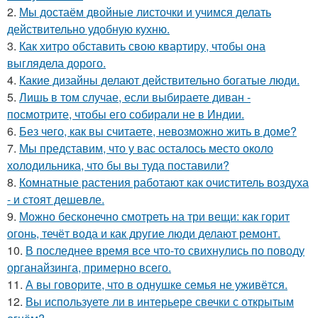
2.
Мы достаём двойные листочки и учимся делать
действительно удобную кухню.
3.
Как хитро обставить свою квартиру, чтобы она
выглядела дорого.
4.
Какие дизайны делают действительно богатые люди.
5.
Лишь в том случае, если выбираете диван -
посмотрите, чтобы его собирали не в Индии.
6.
Без чего, как вы считаете, невозможно жить в доме?
7.
Мы представим, что у вас осталось место около
холодильника, что бы вы туда поставили?
8.
Комнатные растения работают как очиститель воздуха
- и стоят дешевле.
9.
Можно бесконечно смотреть на три вещи: как горит
огонь, течёт вода и как другие люди делают ремонт.
10.
В последнее время все что-то свихнулись по поводу
органайзинга, примерно всего.
11.
А вы говорите, что в однушке семья не уживётся.
12.
Вы используете ли в интерьере свечки с открытым