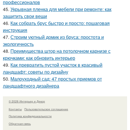
профессионалов
45.
Укрывная пленка для мебели при ремонте: как
защитить свои вещи
46.
Как собрать брус быстро и просто: пошаговая
инструкция
47.
Строим уютный домик из бруса: простота и
экологичность
48.
Преимущества штор на потолочном карнизе с
крючками: как обновить интерьер
49.
Как превратить пустой участок в красивый
ландшафт: советы по дизайну
50.
Малоуходный сад: 47 простых приемов от
ландшафтного дизайнера
© 2026 Интерьер и Декор
Контакты
Пользовательское соглашение
Политика конфидециальности
Обратная связь