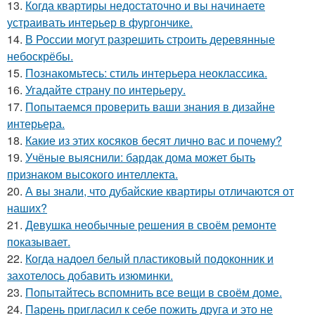
13.
Когда квартиры недостаточно и вы начинаете
устраивать интерьер в фургончике.
14.
В России могут разрешить строить деревянные
небоскрёбы.
15.
Познакомьтесь: стиль интерьера неоклассика.
16.
Угадайте страну по интерьеру.
17.
Попытаемся проверить ваши знания в дизайне
интерьера.
18.
Какие из этих косяков бесят лично вас и почему?
19.
Учёные выяснили: бардак дома может быть
признаком высокого интеллекта.
20.
А вы знали, что дубайские квартиры отличаются от
наших?
21.
Девушка необычные решения в своём ремонте
показывает.
22.
Когда надоел белый пластиковый подоконник и
захотелось добавить изюминки.
23.
Попытайтесь вспомнить все вещи в своём доме.
24.
Парень пригласил к себе пожить друга и это не