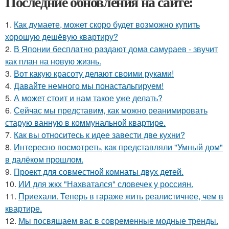
Последние обновления на сайте:
1.
Как думаете, может скоро будет возможно купить
хорошую дешёвую квартиру?
2.
В Японии бесплатно раздают дома самураев - звучит
как план на новую жизнь.
3.
Вот какую красоту делают своими руками!
4.
Давайте немного мы понастальгируем!
5.
А может стоит и нам такое уже делать?
6.
Сейчас мы представим, как можно реанимировать
старую ванную в коммунальной квартире.
7.
Как вы относитесь к идее завести две кухни?
8.
Интересно посмотреть, как представляли "Умный дом"
в далёком прошлом.
9.
Проект для совместной комнаты двух детей.
10.
ИИ для жкх "Нахватался" словечек у россиян.
11.
Приехали. Теперь в гараже жить реалистичнее, чем в
квартире.
12.
Мы посвящаем вас в современные модные тренды.