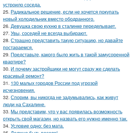
устроило соседа.
25.
Радикальное решение, если не хочется покупать
новый холодильник вместо ободранного.
26.
Девушка свою кухню в сталинке переделывает.
27.
Увы, соседей не всегда выбирают.
28.
Страшно представить такую ситуацию, но давайте
постараемся.
29.
Представьте, какого было жить в такой замусоренной
квартире?
30.
И почему застройщики не могут сразу же сделать
красивый ремонт?
31.
130 малых городов России под угрозой
исчезновения.
32.
Спорим, вы никогда не задумывались, как живут
люди на Сахалине.
33.
Мы представим, что у вас появилась возможность
открыть свой магазин, но назвать его нужно именно так.
34.
Условие одно: без мата.
35.
Должно быть весело!