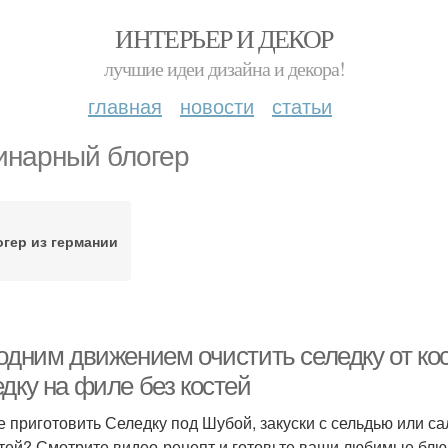
ИНТЕРЬЕР И ДЕКОР
лучшие идеи дизайна и декора!
главная
новости
статьи
инарный блогер
гер из германии
одним движением очистить селедку от кос
дку на филе без костей
е приготовить Селедку под Шубой, закуски с сельдью или сал
стей? Смотрите видео-рецепт и готовьте ваши любимые блю