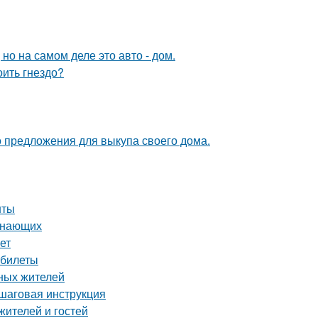
 но на самом деле это авто - дом.
оить гнездо?
о предложения для выкупа своего дома.
нты
чинающих
ет
 билеты
ных жителей
ошаговая инструкция
жителей и гостей