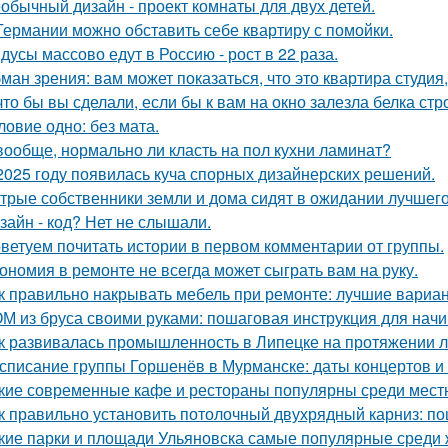
обычный дизайн - проект комнаты для двух детей.
Германии можно обставить себе квартиру с помойки.
дусы массово едут в Россию - рост в 22 раза.
ман зрения: вам может показаться, что это квартира студия,
что бы вы сделали, если бы к вам на окно залезла белка стр
ловие одно: без мата.
вообще, нормально ли класть на пол кухни ламинат?
2025 году появилась куча спорных дизайнерских решений.
трые собственники земли и дома сидят в ожидании лучшег
зайн - код? Нет не слышали.
ветуем почитать истории в первом комментарии от группы.
ономия в ремонте не всегда может сыграть вам на руку.
к правильно накрывать мебель при ремонте: лучшие вариа
М из бруса своими руками: пошаговая инструкция для на
к развивалась промышленность в Липецке на протяжении л
списание группы Горшенёв в Мурманске: даты концертов и
кие современные кафе и рестораны популярны среди мест
к правильно установить потолочный двухрядный карниз: п
кие парки и площади Ульяновска самые популярные среди 