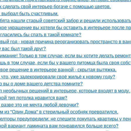
к сделать свой интерьер богаче с помощью цветов.
 выбрал быть счастливым.
бята нашли старый советский забор и решили использовать 
кое украшение вы хотели бы оставить в интерьере после п
гласились бы спать в такой комнате?
вый год - новая причина реорганизовать пространсто в ван
у вас был такой друг?
имание! Только в том случае, если вы хотите делать ремонт
шь в том случае, если бы у вашего питомца была своя собс
вое решение в интерьере ванной - скрытая вытяжка.
 что, уже задекорировали своё жильё к новому году?
о вы о доме вашего детства помните?
п необычных решений в интерьере, которые входят в моду.
кой тип потолка нравится вам?
 разве это не мечта любой девочки?
м из "Один Дома" в стерильный особняк превратился.
елторы предупредили: не спешите покупать квартиры у пе
кой вариант ламината вам понравился больше всего?