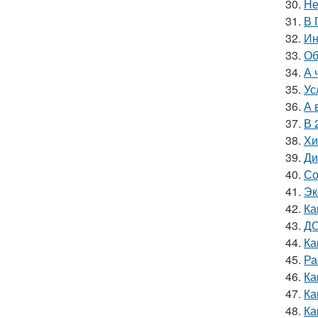
30.
Не
31.
В 
32.
Ин
33.
Об
34.
А 
35.
Ус
36.
А 
37.
В 
38.
Хи
39.
Ди
40.
Со
41.
Эк
42.
Ка
43.
ДО
44.
Ка
45.
Ра
46.
Ка
47.
Ка
48.
Ка