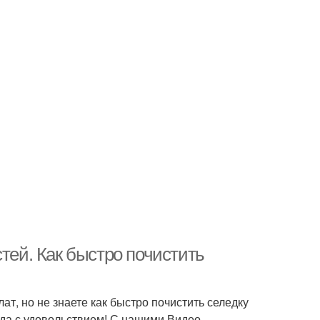
тей. Как быстро почистить
ат, но не знаете как быстро почистить селедку
да с удовольствием! С нашими Видео-