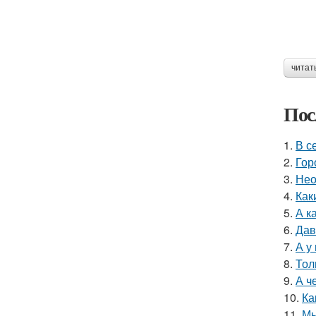
читат
Пос
1.
В с
2.
Гор
3.
Нео
4.
Как
5.
А к
6.
Дав
7.
А у
8.
Тол
9.
А ч
10.
Ка
11.
Мы