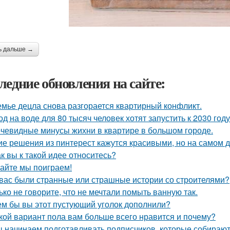
ь дальше →
ледние обновления на сайте:
емье децла снова разгорается квартирный конфликт.
од на воде для 80 тысяч человек хотят запустить к 2030 году
чевидные минусы жихни в квартире в большом городе.
ие решения из пинтерест кажутся красивыми, но на самом д
ак вы к такой идее относитесь?
айте мы поиграем!
 вас были странные или страшные истории со строителями?
ько не говорите, что не мечтали помыть ванную так.
ем бы вы этот пустующий уголок дополнили?
кой вариант пола вам больше всего нравится и почему?
 начинаем подготавливать подписчиков, которые собираютс