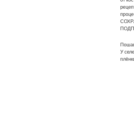
рецеп
проце
СОХРА
ПОДПИ
Пошаг
У сел
плёнк