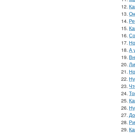
12.
Ка
13.
Он
14.
Ре
15.
Ка
16.
Со
17.
Но
18.
А 
19.
Вн
20.
Ли
21.
Но
22.
Ну
23.
Чт
24.
То
25.
Ка
26.
Ну
27.
До
28.
Ри
29.
Ка