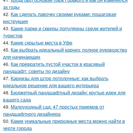
за годы
42.
Как сделать лавочку своими руками: пошаговая
инструкция
43.
Какие парки и скверы популярны среди жителей и
туристов
44.
Какие скрытые места в Уфе
45.
Как выбрать идеальный карниз: полное руководство
для начинающих
46.
Как превратить пустой участок в красивый
ландшафт: советы по дизайну
47.
Карнизы для штор потолочные: как выбрать
идеальное решение для вашего интерьера
48.
Бюджетный ландшафтный дизайн: крутые идеи для
вашего сада
49.
Малоуходный сад: 47 простых приемов от
ландшафтного дизайнера
50.
Какие уникальные природные места можно найти в
черте города