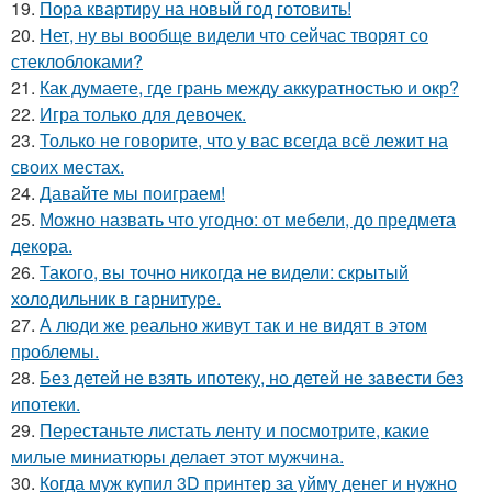
19.
Пора квартиру на новый год готовить!
20.
Нет, ну вы вообще видели что сейчас творят со
стеклоблоками?
21.
Как думаете, где грань между аккуратностью и окр?
22.
Игра только для девочек.
23.
Только не говорите, что у вас всегда всё лежит на
своих местах.
24.
Давайте мы поиграем!
25.
Можно назвать что угодно: от мебели, до предмета
декора.
26.
Такого, вы точно никогда не видели: скрытый
холодильник в гарнитуре.
27.
А люди же реально живут так и не видят в этом
проблемы.
28.
Без детей не взять ипотеку, но детей не завести без
ипотеки.
29.
Перестаньте листать ленту и посмотрите, какие
милые миниатюры делает этот мужчина.
30.
Когда муж купил 3D принтер за уйму денег и нужно