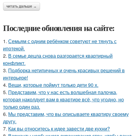
читать дальше →
Последние обновления на сайте:
1.
Семьям с одним ребёнком советуют не тянуть с
ипотекой.
2.
В семье децла снова разгорается квартирный
конфликт.
3.
Подборка нетипичных и очень красивых решений в
интерьере!
4.
Вещи, которые поймут только дети 90 х.
5.
Представим, что у нас есть волшебная палочка,
которая наколдует вам в квартире всё, что угодно, но
только один раз.
6.
Мы представим, что вы описываете квартиру своему
другу.
7.
Как вы относитесь к идее завести две кухни?
8.
Варианты необычного окрашивания стен, чтобы ваша