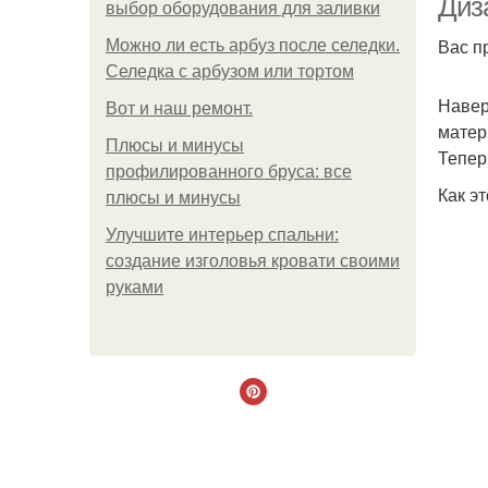
Диз
выбор оборудования для заливки
Вас п
Можно ли есть арбуз после селедки.
Селедка с арбузом или тортом
Навер
Boт и наш ремoнт.
матер
Плюсы и минусы
Тепер
профилированного бруса: все
Как э
плюсы и минусы
Улучшите интерьер спальни:
создание изголовья кровати своими
руками