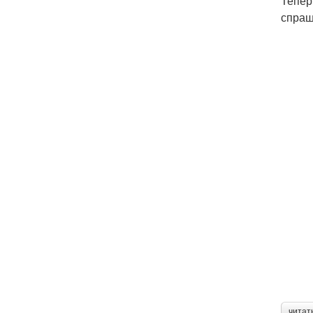
Тепер
спраш
читат