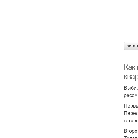
читат
Как
ква
Выбир
рассм
Первы
Перед
готов
Второ