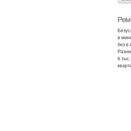
Рем
Безус
в мин
без в
Разни
6 тыс.
кварт