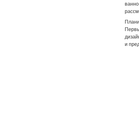
ванно
рассм
Плани
Первы
дизай
и пре