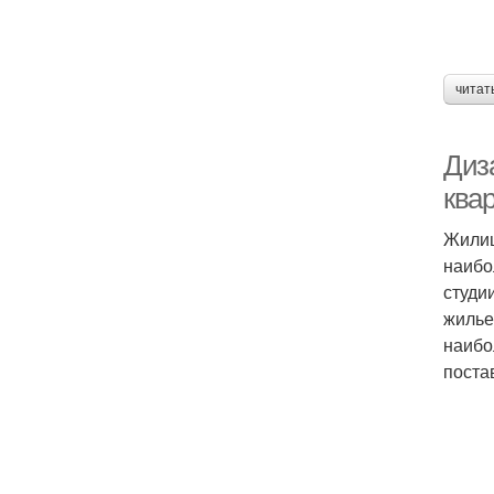
читат
Диз
ква
Жилищ
наибо
студи
жилье
наибо
поста