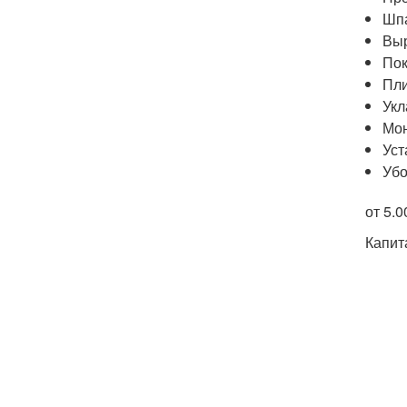
Шпа
Выр
Пок
Пли
Укл
Мон
Уст
Убо
от 5.
Капит