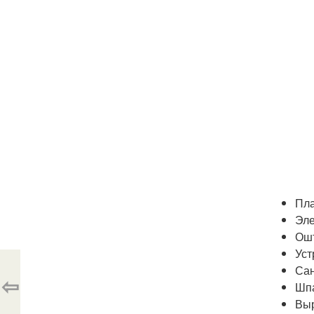
Пл
Эле
Ошт
Уст
Сан
⇦
Шпа
Выр