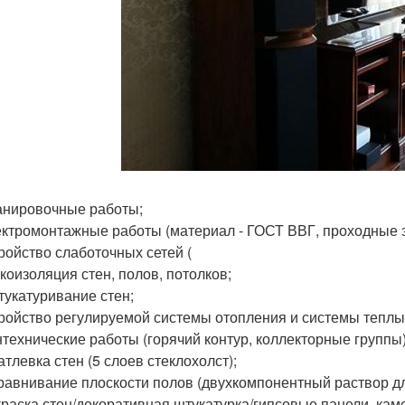
нировочные работы;
ктромонтажные работы (материал - ГОСТ ВВГ, проходные 
ройство слаботочных сетей (
коизоляция стен, полов, потолков;
укатуривание стен;
ройство регулируемой системы отопления и системы теплы
технические работы (горячий контур, коллекторные группы)
тлевка стен (5 слоев стеклохолст);
авнивание плоскости полов (двухкомпонентный раствор дл
раска стен/декоративная штукатурка/гипсовые панели, кам