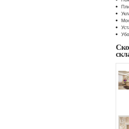
Пли
Укл
Мон
Уст
Убо
Ско
скл