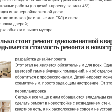
точные работы (по дизайн-проекту, запилы 45°);
адка инженерной/паркетной доски;
таж потолков (натяжные или ГКЛ) и света;
ановка дверей;
рка объекта и вывоз мусора.
лько стоит ремонт однокомнатной квар
адывается стоимость ремонта в новост
разработка дизайн-проекта
Этот этап не является обязательным для всех. Одна
цветовой гамме будущих помещений, ни об отделоч
обратиться к профессионалам. Дизайн-проект может
схематичным, просто задающим настроение. От этог
перепланировка
Сегодня все чаще к нам обращаются владельцы кв
сделать ремонт в новостройке с возведением стен. 
квартире есть, а их расположение совсем не устра