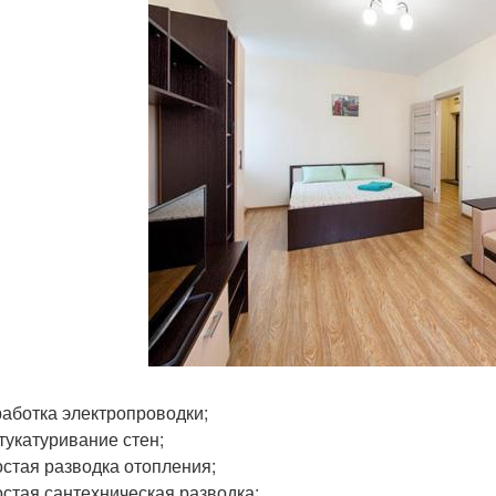
аботка электропроводки;
укатуривание стен;
стая разводка отопления;
стая сантехническая разводка;