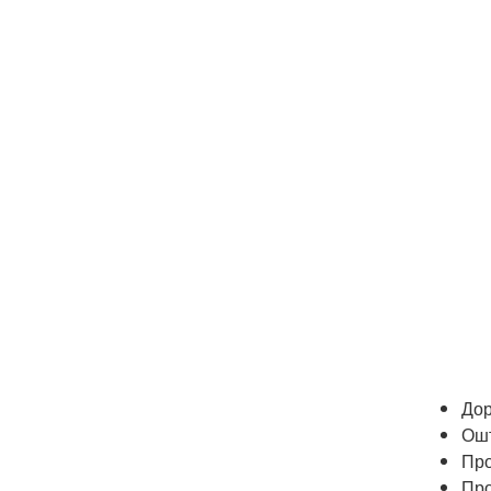
Дор
Ошт
Про
Про