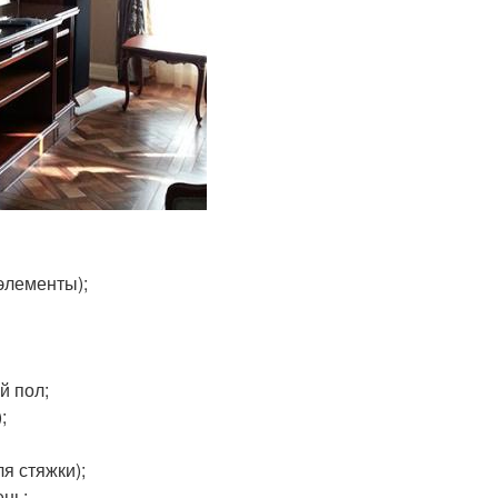
элементы);
й пол;
;
я стяжки);
ень;