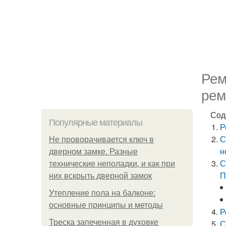
Рем
рем
Сод
Популярные материалы
Р
С
Не проворачивается ключ в
н
дверном замке. Разные
С
технические неполадки, и как при
П
них вскрыть дверной замок
Утепление пола на балконе:
основные принципы и методы
Р
Треска запеченная в духовке
С