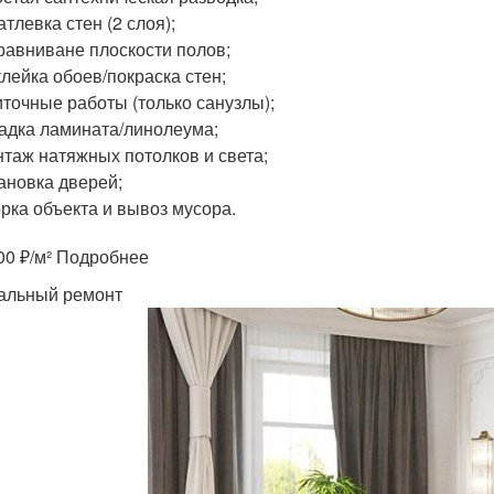
тлевка стен (2 слоя);
авниване плоскости полов;
лейка обоев/покраска стен;
точные работы (только санузлы);
адка ламината/линолеума;
таж натяжных потолков и света;
ановка дверей;
рка объекта и вывоз мусора.
000 ₽/м² Подробнее
альный ремонт