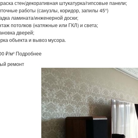
раска стен/декоративная штукатурка/гипсовые панели;
точные работы (санузлы, коридор, запилы 45°)
адка ламината/инженерной доски;
таж потолков (натяжные или ГКЛ) и света;
ановка дверей;
рка объекта и вывоз мусора.
000 ₽/м² Подробнее
ый ремонт