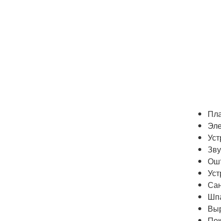
Пла
Эле
Уст
Зву
Ошт
Уст
Сан
Шпа
Выр
Пок