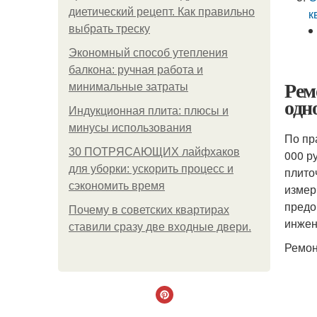
диетический рецепт. Как правильно
к
выбрать треску
Экономный способ утепления
балкона: ручная работа и
Рем
минимальные затраты
одн
Индукционная плита: плюсы и
минусы использования
По пр
30 ПОТРЯСАЮЩИХ лайфхаков
000 р
для уборки: ускорить процесс и
плито
сэкономить время
измер
предо
Почему в советских квартирах
инжен
ставили сразу две входные двери.
Ремон