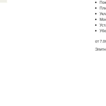
Пок
Пли
Укл
Мон
Уст
Убо
от 7.
Элитн