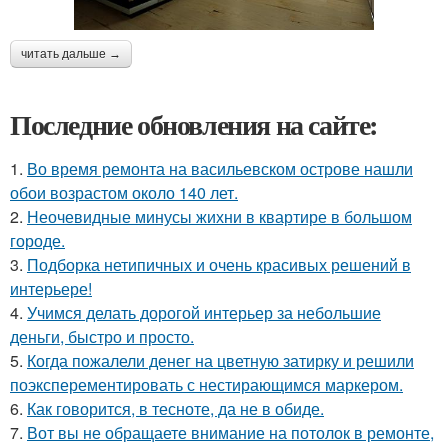
читать дальше →
Последние обновления на сайте:
1.
Во время ремонта на васильевском острове нашли
обои возрастом около 140 лет.
2.
Неочевидные минусы жихни в квартире в большом
городе.
3.
Подборка нетипичных и очень красивых решений в
интерьере!
4.
Учимся делать дорогой интерьер за небольшие
деньги, быстро и просто.
5.
Когда пожалели денег на цветную затирку и решили
поэксперементировать с нестирающимся маркером.
6.
Как говорится, в тесноте, да не в обиде.
7.
Вот вы не обращаете внимание на потолок в ремонте,