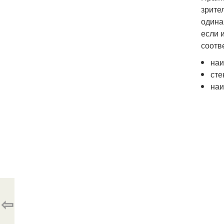
зрите
одина
если 
соотв
наи
сте
наи
⇦