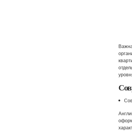
Важна
орган
кварт
отдел
уровн
Сов
Сов
Англи
оформ
харак