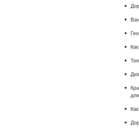
Дор
Ван
Гео
Как
Теп
Диз
Кра
для
Как
Дор