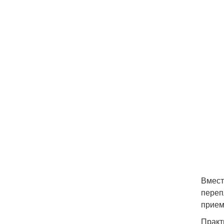
Вмест
переп
прием
Практ