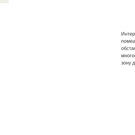
Интер
помещ
обста
много
зону 