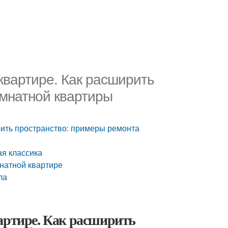
квартире. Как расширить
омнатной квартиры
рить пространство: примеры ремонта
я классика
мнатной квартире
ла
артире. Как расширить