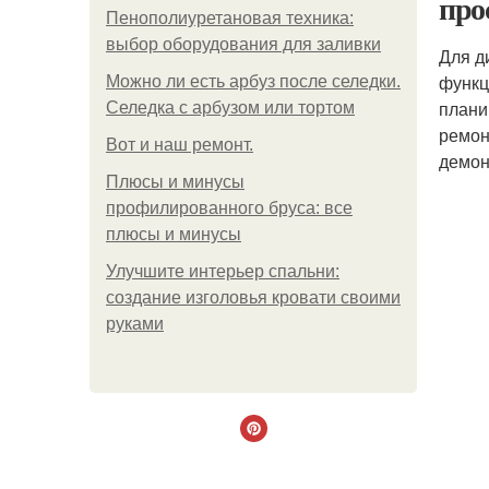
про
Пенополиуретановая техника:
выбор оборудования для заливки
Для д
функц
Можно ли есть арбуз после селедки.
плани
Селедка с арбузом или тортом
ремон
Boт и наш ремoнт.
демон
Плюсы и минусы
профилированного бруса: все
плюсы и минусы
Улучшите интерьер спальни:
создание изголовья кровати своими
руками