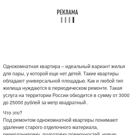
ремонта
квартиры
Квартиры на
Квартиры в
варшавском шоссе
звенигороде
Однокомнатная квартира – идеальный вариант жилья
Ремонт с нуля
Дизайнерский ремонт
для пары, у которой еще нет детей. Такие квартиры
обладают универсальной площадью. Как и любой тип
жилища нуждаются в периодическом ремонте. Такая
услуга на территории России обходится в сумму от 3000
Идеи для ремонта
Квартиры в спб
до 25000 рублей за метр квадратный .
Что это?
Под ремонтом однокомнатной квартиры понимают
Дизайн в
удаление старого отделочного материала,
1-комнатная квартира
однокомнатной
перепланировку, подготовку поверхностей, новую