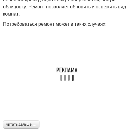
квартире
облицовку. Ремонт позволяет обновить и освежить вид
комнат.
Потребоваться ремонт может в таких случаях:
Хороший ремонт
Бюджетный ремонт
Квартиры с отдельной
Однокомнатная
кухней
маленькая
Квартиры в
Комфортная квартира
современном стиле
Материалы для
Ремонт в маленькой
читать дальше →
ремонта