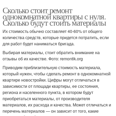
Сколько стоит ремонт
однокомнатной квартиры с нуля.
Однокомнатная
Сколько будут стоить материалы
Услуги при ремонте
хрущевка
Их стоимость обычно составляет 40-60% от общего
количества средств, которые придется потратить, если
для работ будет наниматься бригада.
Ремонт в новостройке
Квартиры в хрущевке
Выбирая материалы, стоит обратить внимание на
отзывы об их качестве. Фото: remontik.org
Приводим приблизительную стоимость материала,
который нужен, чтобы сделать ремонт в однокомнатной
Ремонт в квартирах
Квартира с ребенком
квартире новостройки. Цифры могут отличаться в
зависимости от площади квартиры, ее состояния,
региона и населенного пункта, в котором будут
приобретаться материалы, от производителя
Краски для бюджетного
материалов, их расхода и качества. Может отличаться и
ремонта
перечень материалов — он зависит от того, какие