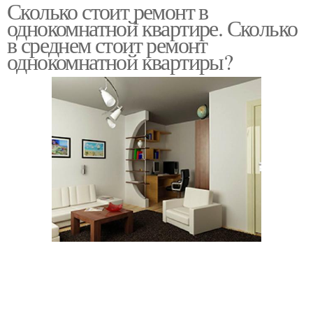
Сколько стоит ремонт в
Квартиры во вторичке
Комнатная квартира
однокомнатной квартире. Сколько
в среднем стоит ремонт
однокомнатной квартиры?
Квартиры в
Квартиры с учетом
новостройке
Квартира с нуля
Квартиры с нуля
Квартиры с
Ремонт в однушке
материалами
Дизайн-проект для
Однокомнатные