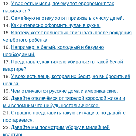
12.
У вас есть мысли, почему тот евроремонт так
назывался?
13.
Семейную ипотеку хотят привязать к числу детей.
14.
Как интересно оформить чулан в кухне.
15.
Ипотеку хотят полностью списывать после рождения
четвёртого ребёнка.
16.
Например: я белый, холодный и безумно
необходимый.
17.
Представьте, как тяжело убираться в такой белой
квартире?
18.
У всех есть вещь, которая их бесит, но выбросить её
нельзя.
19.
Чем отличаются русские дома и американские.
20.
Давайте отвлечёмся от тяжёлой взрослой жизни и
мы вспомним что-нибудь ностальгическое.
21.
Страшно представить такую ситуацию, но давайте
постараемся.
22.
Давайте мы посмотрим уборку в милейшей
квартиры.