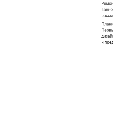
Ремон
ванно
рассм
Плани
Первы
дизай
и пре