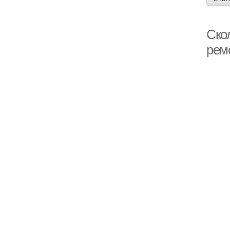
Скол
рем