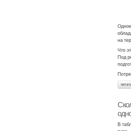
Однок
облад
на те
Что э
Под р
подго
Потре
читат
Ско
одн
В таб