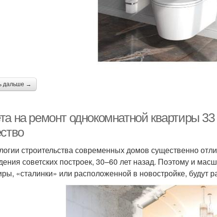
ь дальше →
а на ремонт однокомнатной квартиры 33 м
ество
логии строительства современных домов существенно отли
дения советских построек, 30–60 лет назад. Поэтому и мас
иры, «сталинки» или расположенной в новостройке, будут р