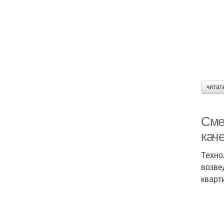
читат
Смет
кач
Техно
возве
кварт