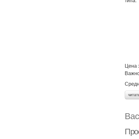
типа.
Цена з
Важно
Средн
читат
Вас
Про