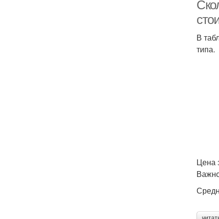
Ско
сто
В таб
типа.
Цена з
Важно
Средн
читат