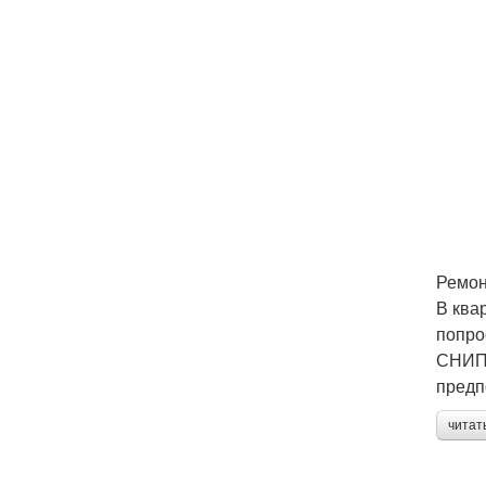
Ремон
В ква
попро
СНИПа
предп
читат