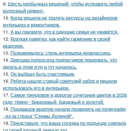
9.
Шесть необычных решений, чтобы исправить любой
колхозный ремонт.
10.
Когда решила не тратить ресурсы на дизайнеров
интерьера и ремонтников.
11.
А вы говорите, что в однушке семья не уживётся.
12.
Краткая памятка, как найти гармонию в своей
квартире.
13.
Познакомьтесь: стиль интерьера неоклассика.
14.
Девушка попросила подписчиков придумать, что
делать в этом углу и тут началось.
15.
Он выбрал быть счастливым.
16.
Ребята нашли старый советский забор и решили
использовать его в интерьере.
17.
Самое трендовое и дорогое сочетания цветов в 2026
году: тёмно - бирюзовый, бардовый и золотой.
18.
Продавцов квартир начали проверять на полиграфе
- из-за страха "Схемы Долиной".
19.
Представьте, что ваша соседка по подъезду сделала
со своей входной дверью это.