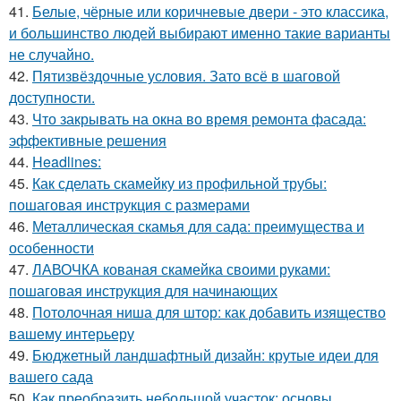
41.
Белые, чёрные или коричневые двери - это классика,
и большинство людей выбирают именно такие варианты
не случайно.
42.
Пятизвёздочные условия. Зато всё в шаговой
доступности.
43.
Что закрывать на окна во время ремонта фасада:
эффективные решения
44.
Headlines:
45.
Как сделать скамейку из профильной трубы:
пошаговая инструкция с размерами
46.
Металлическая скамья для сада: преимущества и
особенности
47.
ЛАВОЧКА кованая скамейка своими руками:
пошаговая инструкция для начинающих
48.
Потолочная ниша для штор: как добавить изящество
вашему интерьеру
49.
Бюджетный ландшафтный дизайн: крутые идеи для
вашего сада
50.
Как преобразить небольшой участок: основы