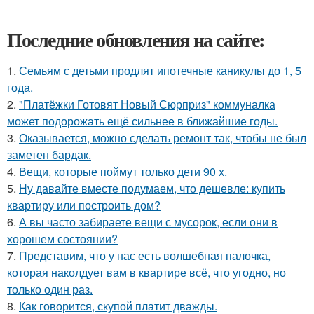
Последние обновления на сайте:
1.
Семьям с детьми продлят ипотечные каникулы до 1, 5
года.
2.
"Платёжки Готовят Новый Сюрприз" коммуналка
может подорожать ещё сильнее в ближайшие годы.
3.
Оказывается, можно сделать ремонт так, чтобы не был
заметен бардак.
4.
Вещи, которые поймут только дети 90 х.
5.
Ну давайте вместе подумаем, что дешевле: купить
квартиру или построить дом?
6.
А вы часто забираете вещи с мусорок, если они в
хорошем состоянии?
7.
Представим, что у нас есть волшебная палочка,
которая наколдует вам в квартире всё, что угодно, но
только один раз.
8.
Как говорится, скупой платит дважды.