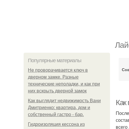
Лай
Популярные материалы
Сов
Не проворачивается ключ в
дверном замке. Разные
технические неполадки, и как при
них вскрыть дверной замок
Как выглядит недвижимость Вани
Как
Дмитриенко: квартира, дом и
После
собственный гастро - бар.
соста
Гидроизоляция кессона из
всего 