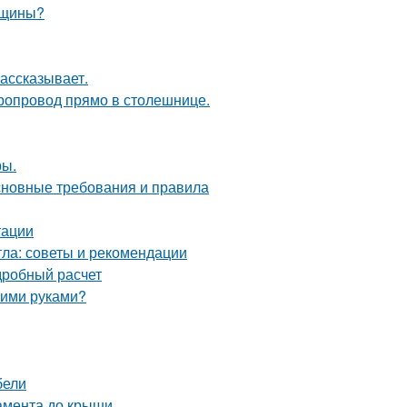
нщины?
рассказывает.
оропровод прямо в столешнице.
ры.
основные требования и правила
тации
тла: советы и рекомендации
дробный расчет
оими руками?
бели
дамента до крыши