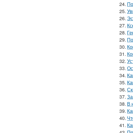
24.
По
25.
Ув
26.
Эс
27.
Кс
28.
Ге
29.
По
30.
Ко
31.
Ко
32.
Ус
33.
Ос
34.
Ка
35.
Ка
36.
Ск
37.
За
38.
В 
39.
Ка
40.
Чт
41.
Ка
42.
По