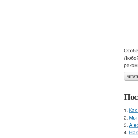
Особе
Любой
реком
читат
Пос
1.
Как
2.
Мы 
3.
А в
4.
Нак