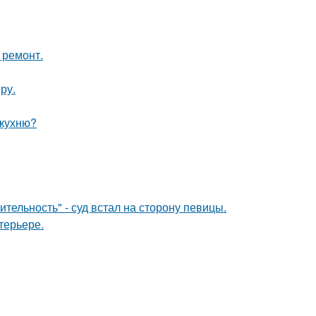
 ремонт.
ру.
 кухню?
тельность" - суд встал на сторону певицы.
терьере.