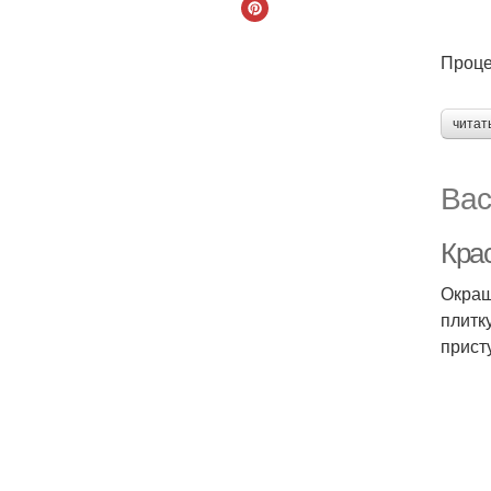
Проце
читат
Вас
Крас
Окраш
плитк
прист