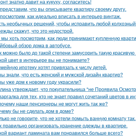
онт знатно давит на кукуху, согласитесь!
представим, что вы описываете квартиру своему другу.
посмотрим, как идеально вписать в интерьер винтаж.
ть необычных решений, чтобы исправить любой колхозный
ежды скажут, что это недострой.
 мы хоть посмотрим, как люди принимают купленную кварти
йбовый обзор дома в автобусе.
к можно было до такой степени замусорить такую красивую
кой цвет в интерьере вы не понимаете?
мейную ипотеку хотят привязать к числу детей.
вы знали, что есть женский и мужской дизайн квартир?
вы уже дом к новому году украсили?
лина утверждает, что покупательница "не Проявила Осмотри
аргалка для тех, кто не знает правил сочетаний цветов в ин
почему наши пенсионеры не могут жить так же?
чему бы не сделать дом в доме?
лько не говорите, что не хотели помыть ванную комнату так.
к правильно организовать хранение одежды в квартире.
кой вариант ламината вам понравился больше всего?