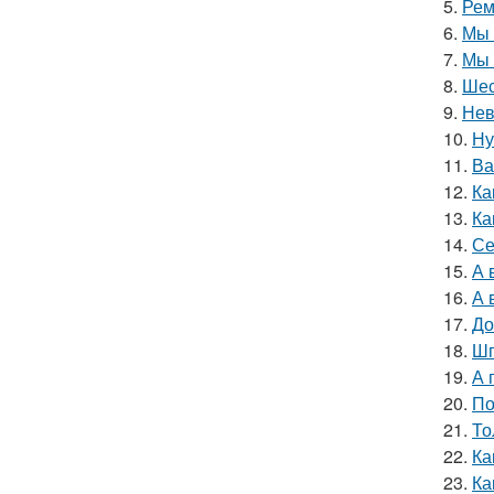
5.
Рем
6.
Мы 
7.
Мы 
8.
Шес
9.
Нев
10.
Ну
11.
Ва
12.
Ка
13.
Ка
14.
Се
15.
А 
16.
А 
17.
До
18.
Шп
19.
А 
20.
По
21.
То
22.
Ка
23.
Ка