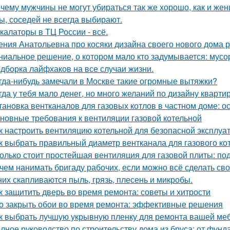
чему мужчины не могут убираться так же хорошо, как и же
ы, соседей не всегда выбирают.
калаторы в ТЦ России - всё.
ения Анатольевна про косяки дизайна своего нового дома 
ниальное решение, о котором мало кто задумывается: мус
дборка лайфхаков на все случаи жизни.
гда-нибудь замечали в Москве такие огромные вытяжки?
гда у тебя мало денег, но много желаний по дизайну кварти
тановка вентканалов для газовых котлов в частном доме: 
новные требования к вентиляции газовой котельной
к настроить вентиляцию котельной для безопасной эксплуа
к выбрать правильный диаметр вентканала для газового ко
олько стоит простейшая вентиляция для газовой плиты: по
чем нанимать бригаду рабочих, если можно всё сделать св
них скапливаются пыль, грязь, плесень и микробы.
к защитить дверь во время ремонта: советы и хитрости
о закрыть обои во время ремонта: эффективные решения
к выбрать лучшую укрывную пленку для ремонта вашей ме
лное руководство по строительству дома из бруса: от фун