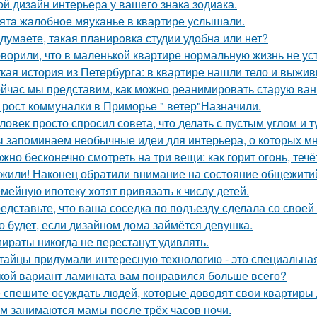
ой дизайн интерьера у вашего знака зодиака.
ята жалобное мяуканье в квартире услышали.
 думаете, такая планировка студии удобна или нет?
оворили, что в маленькой квартире нормальную жизнь не ус
кая история из Петербурга: в квартире нашли тело и выж
йчас мы представим, как можно реанимировать старую ван
 рост коммуналки в Приморье " ветер"Назначили.
ловек просто спросил совета, что делать с пустым углом и т
 запоминаем необычные идеи для интерьера, о которых мн
жно бесконечно смотреть на три вещи: как горит огонь, течё
жили! Наконец обратили внимание на состояние общежитий
мейную ипотеку хотят привязать к числу детей.
едставьте, что ваша соседка по подъезду сделала со своей
о будет, если дизайном дома займётся девушка.
ираты никогда не перестанут удивлять.
тайцы придумали интересную технологию - это специальная
кой вариант ламината вам понравился больше всего?
 спешите осуждать людей, которые доводят свои квартиры д
м занимаются мамы после трёх часов ночи.