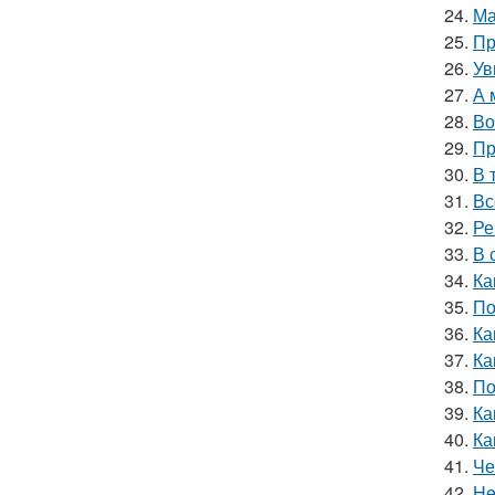
24.
Ма
25.
Пр
26.
Ув
27.
А 
28.
Во
29.
Пр
30.
В 
31.
Вс
32.
Ре
33.
В 
34.
Ка
35.
По
36.
Ка
37.
Ка
38.
По
39.
Ка
40.
Ка
41.
Че
42.
He