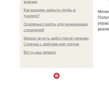
мужчин
Как красиво закрыть трубы в
Механ
туалете?
Получ
управ
Основные советы для начинающих
реали
строителей
Можно ли есть арбуз после селедки.
Селедка с арбузом или тортом
Boт и наш ремoнт.