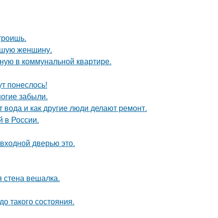
троишь.
ившую женщину.
ную в коммунальной квартире.
ут понеслось!
огие забыли.
т вода и как другие люди делают ремонт.
 в России.
 входной дверью это.
 стена вешалка.
о такого состояния.