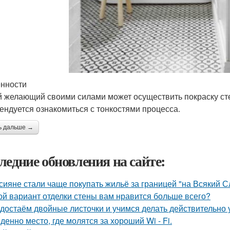
нности
 желающий своими силами может осуществить покраску сте
ендуется ознакомиться с тонкостями процесса.
ь дальше →
ледние обновления на сайте:
сияне стали чаще покупать жильё за границей "на Всякий С
ой вариант отделки стены вам нравится больше всего?
достаём двойные листочки и учимся делать действительно 
денно место, где молятся за хороший Wi - Fi.