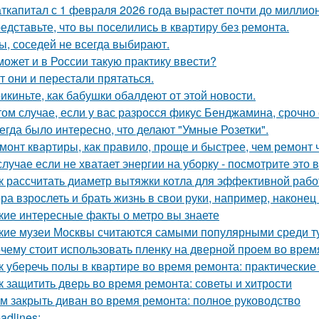
ткапитал с 1 февраля 2026 года вырастет почти до миллион
едставьте, что вы поселились в квартиру без ремонта.
ы, соседей не всегда выбирают.
может и в России такую практику ввести?
т они и перестали прятаться.
икиньте, как бабушки обалдеют от этой новости.
том случае, если у вас разросся фикус Бенджамина, срочно 
егда было интересно, что делают "Умные Розетки".
монт квартиры, как правило, проще и быстрее, чем ремонт 
случае если не хватает энергии на уборку - посмотрите это 
к рассчитать диаметр вытяжки котла для эффективной раб
ра взрослеть и брать жизнь в свои руки, например, наконец 
кие интересные факты о метро вы знаете
кие музеи Москвы считаются самыми популярными среди т
чему стоит использовать пленку на дверной проем во врем
к уберечь полы в квартире во время ремонта: практические
к защитить дверь во время ремонта: советы и хитрости
м закрыть диван во время ремонта: полное руководство
adlines: