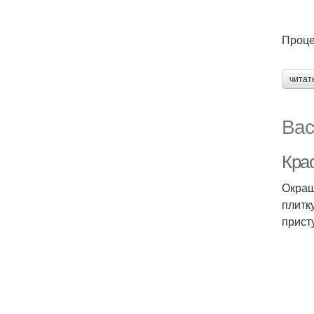
Проце
читат
Вас
Крас
Окраш
плитк
прист