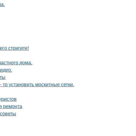
а.
его стригите!
частного дома.
видео.
оты
- то установить москитные сетки.
уристов
я ремонта
 советы