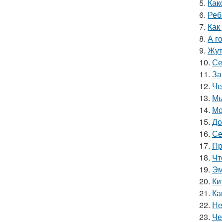
5.
Как
6.
Реб
7.
Как
8.
А г
9.
Жут
10.
Се
11.
За
12.
Че
13.
Мы
14.
Мо
15.
До
16.
Се
17.
Пр
18.
Чт
19.
Эм
20.
Ки
21.
Ка
22.
Не
23.
Че