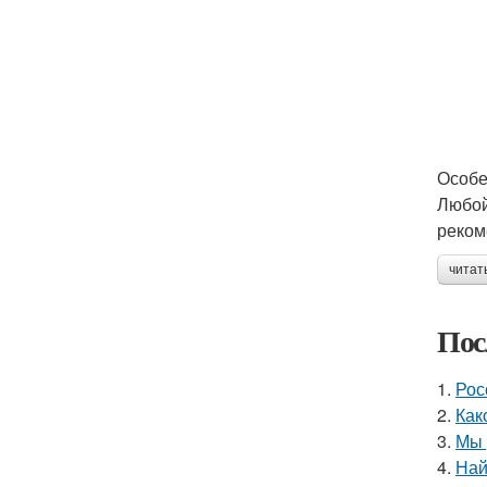
Особе
Любой
реком
читат
Пос
1.
Рос
2.
Как
3.
Мы 
4.
Най