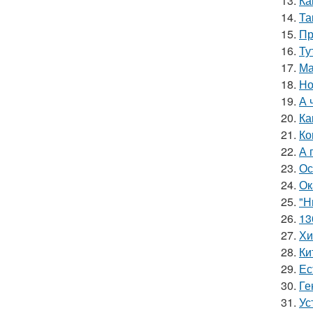
13.
Ка
14.
Та
15.
Пр
16.
Ту
17.
Ма
18.
Но
19.
А 
20.
Ка
21.
Ко
22.
А 
23.
Ос
24.
Ок
25.
"Н
26.
13
27.
Хи
28.
Ки
29.
Ес
30.
Ге
31.
Ус