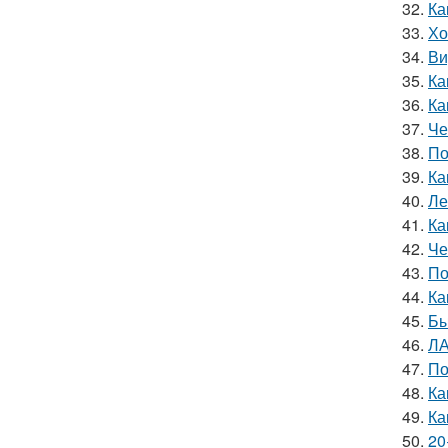
32.
Ка
33.
Хо
34.
Ви
35.
Ка
36.
Ка
37.
Че
38.
По
39.
Ка
40.
Ле
41.
Ка
42.
Че
43.
По
44.
Ка
45.
Бы
46.
ЛА
47.
По
48.
Ка
49.
Ка
50.
20