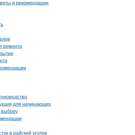
советы и рекомендации
ть
налов
я ремонта
крытия
нта
екомендации
 руководство
укция для начинающих
о выбору
омендации
ток в райский уголок