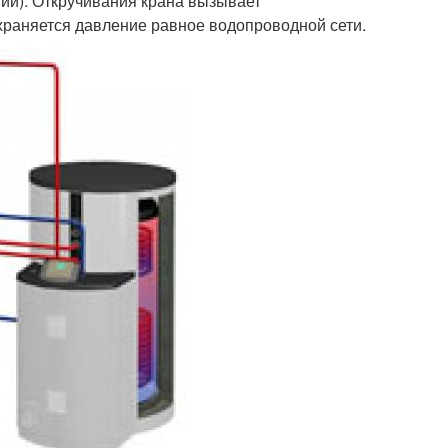
нии). Откручивания крана вызывает
храняется давление равное водопроводной сети.