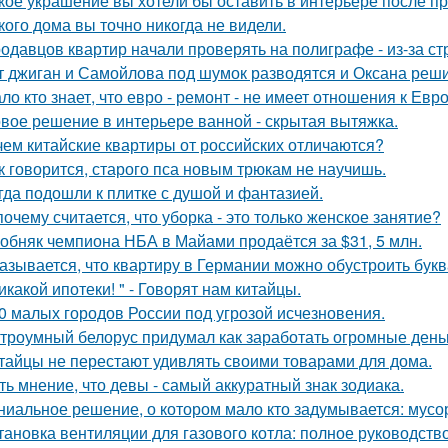
кое украшение вы хотели бы оставить в интерьере после п
кого дома вы точно никогда не видели.
одавцов квартир начали проверять на полиграфе - из-за с
т джиган и Самойлова под шумок разводятся и Оксана реш
ло кто знает, что евро - ремонт - не имеет отношения к Евро
вое решение в интерьере ванной - скрытая вытяжка.
чем китайские квартиры от российских отличаются?
к говорится, старого пса новым трюкам не научишь.
гда подошли к плитке с душой и фантазией.
почему считается, что уборка - это только женское занятие?
обняк чемпиона НБА в Майами продаётся за $31, 5 млн.
азывается, что квартиру в Германии можно обустроить букв
икакой ипотеки! " - Говорят нам китайцы.
0 малых городов России под угрозой исчезновения.
троумный белорус придумал как заработать огромные деньг
тайцы не перестают удивлять своими товарами для дома.
ть мнение, что девы - самый аккуратный знак зодиака.
ниальное решение, о котором мало кто задумывается: мус
тановка вентиляции для газового котла: полное руководств