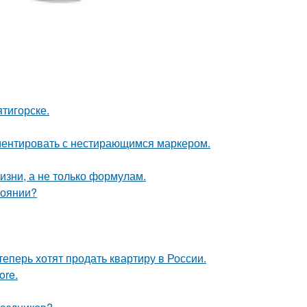
тигорске.
ементировать с нестирающимся маркером.
жизни, а не только формулам.
тоянии?
теперь хотят продать квартиру в России.
ore.