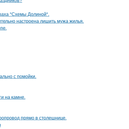
раздников?
траха "Схемы Долиной".
ительно настроена лишить мужа жилья.
пе.
ально с помойки.
и на камне.
оропровод прямо в столешнице.
о