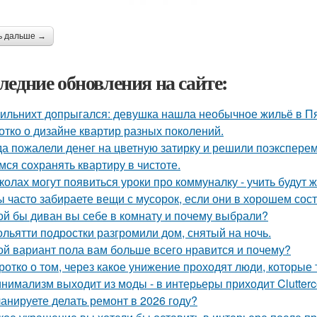
ь дальше →
ледние обновления на сайте:
ильнихт допрыгался: девушка нашла необычное жильё в Пя
отко о дизайне квартир разных поколений.
да пожалели денег на цветную затирку и решили поэкспер
мся сохранять квартиру в чистоте.
колах могут появиться уроки про коммуналку - учить будут 
ы часто забираете вещи с мусорок, если они в хорошем сос
ой бы диван вы себе в комнату и почему выбрали?
ольятти подростки разгромили дом, снятый на ночь.
ой вариант пола вам больше всего нравится и почему?
ротко о том, через какое унижение проходят люди, которые 
нимализм выходит из моды - в интерьеры приходит Clutterc
анируете делать ремонт в 2026 году?