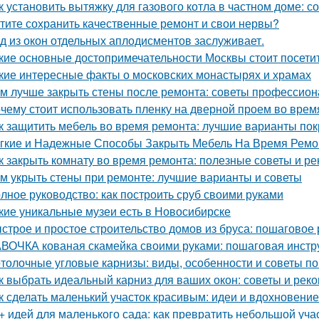
к установить вытяжку для газового котла в частном доме: 
тите сохранить качественные ремонт и свои нервы?
д из окон отдельных аплодисментов заслуживает.
кие основные достопримечательности Москвы стоит посети
кие интересные факты о московских монастырях и храмах
м лучше закрыть стены после ремонта: советы профессио
чему стоит использовать пленку на дверной проем во врем
к защитить мебель во время ремонта: лучшие варианты по
гкие и Надежные Способы Закрыть Мебель На Время Ремо
к закрыть комнату во время ремонта: полезные советы и р
м укрыть стены при ремонте: лучшие варианты и советы
лное руководство: как построить сруб своими руками
кие уникальные музеи есть в Новосибирске
строе и простое строительство домов из бруса: пошаговое
ВОЧКА кованая скамейка своими руками: пошаговая инстр
толочные угловые карнизы: виды, особенности и советы п
к выбрать идеальный карниз для ваших окон: советы и рек
к сделать маленький участок красивым: идеи и вдохновение
+ идей для маленького сада: как превратить небольшой учас