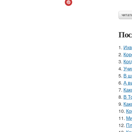
читат
Пос
1.
Ихв
2.
Кор
3.
Ког
4.
Учи
5.
В ш
6.
А в
7.
Как
8.
В Т
9.
Как
10.
Ко
11.
Ми
12.
Пл