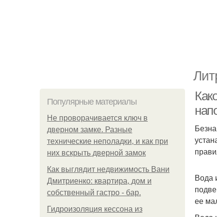
Лит
Как
Популярные материалы
нап
Не проворачивается ключ в
Безна
дверном замке. Разные
устан
технические неполадки, и как при
прави
них вскрыть дверной замок
Как выглядит недвижимость Вани
Вода 
Дмитриенко: квартира, дом и
подве
собственный гастро - бар.
ее ма
Гидроизоляция кессона из