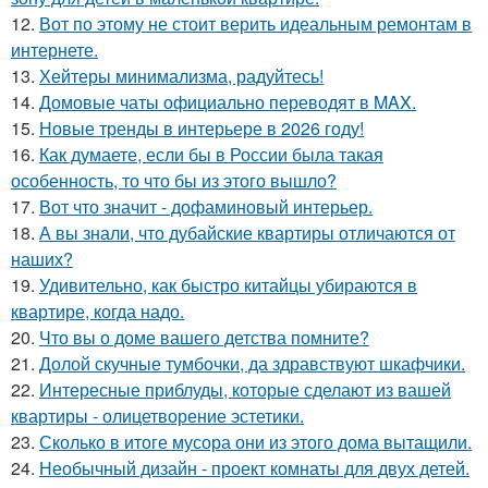
12.
Вот по этому не стоит верить идеальным ремонтам в
интернете.
13.
Хейтеры минимализма, радуйтесь!
14.
Домовые чаты официально переводят в MAX.
15.
Новые тренды в интерьере в 2026 году!
16.
Как думаете, если бы в России была такая
особенность, то что бы из этого вышло?
17.
Вот что значит - дофаминовый интерьер.
18.
А вы знали, что дубайские квартиры отличаются от
наших?
19.
Удивительно, как быстро китайцы убираются в
квартире, когда надо.
20.
Что вы о доме вашего детства помните?
21.
Долой скучные тумбочки, да здравствуют шкафчики.
22.
Интересные приблуды, которые сделают из вашей
квартиры - олицетворение эстетики.
23.
Сколько в итоге мусора они из этого дома вытащили.
24.
Необычный дизайн - проект комнаты для двух детей.