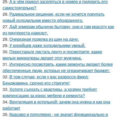
25.
А в чём прикол заселяться в номер и пидорить его
самостоятельно?
26.
Радикальное решение, если не хочется покупать
новый холодильник вместо ободранного.
27.
Дай зумерам обычную бытовку, они и там красоту как
из пинтереста наведут.
28.
Очередная поделка из шин на дачу.
29.
У корейцев даже холодильники умный.
30.
Перестаньте листать ленту и посмотрите, какие
милые миниатюры делает этот мужчина.
31.
Интересно посмотреть, какие ремонты делают более
обеспеченные люди, которых не ограничивает бюджет.
32.
В том случае, если у вас разросся фикус
Бенджамина, срочно его стригите!
33.
Хотите съехать с квартиры, а хозяин требует
компенсацию за износ мебели и ремонта?
34.
Вентиляция в котельной: зачем она нужна и как она
работает
35.
Красиво и популярно - не значит функционально и