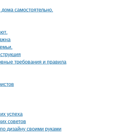
о дома самостоятельно.
ют.
важна
емьи.
нструкция
новные требования и правила
ристов
их успеха
ких советов
 по дизайну своими руками