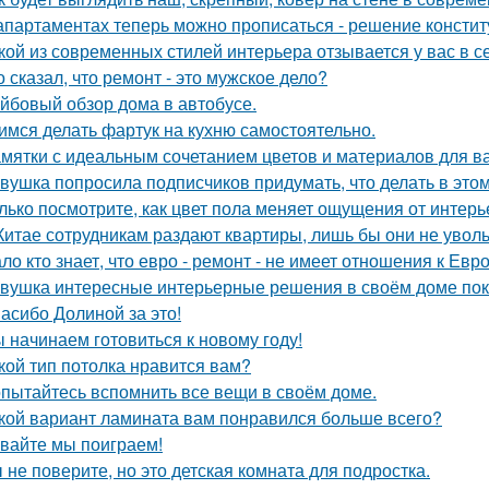
апартаментах теперь можно прописаться - решение констит
кой из современных стилей интерьера отзывается у вас в с
о сказал, что ремонт - это мужское дело?
йбовый обзор дома в автобусе.
имся делать фартук на кухню самостоятельно.
мятки с идеальным сочетанием цветов и материалов для в
вушка попросила подписчиков придумать, что делать в этом 
лько посмотрите, как цвет пола меняет ощущения от интерь
Китае сотрудникам раздают квартиры, лишь бы они не увол
ло кто знает, что евро - ремонт - не имеет отношения к Евро
вушка интересные интерьерные решения в своём доме пок
асибо Долиной за это!
 начинаем готовиться к новому году!
кой тип потолка нравится вам?
пытайтесь вспомнить все вещи в своём доме.
кой вариант ламината вам понравился больше всего?
вайте мы поиграем!
 не поверите, но это детская комната для подростка.