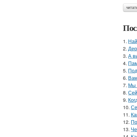
читат
Пос
1.
Най
2.
Дер
3.
А в
4.
Пам
5.
Под
6.
Вам
7.
Мы 
8.
Сей
9.
Ког
10.
Се
11.
Ка
12.
По
13.
Че
14.
Ка