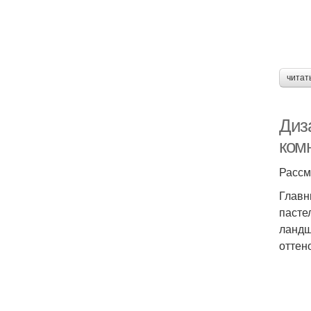
читат
Диз
ком
Рассм
Главн
пасте
ландш
оттен