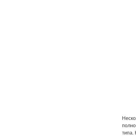
Неско
полно
типа.