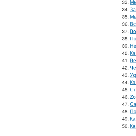
33.
Мы
34.
За
35.
Мы
36.
Вс
37.
Во
38.
По
39.
Не
40.
Ка
41.
Ве
42.
Че
43.
Ук
44.
Ка
45.
Ст
46.
Zo
47.
Са
48.
По
49.
Ка
50.
Ка