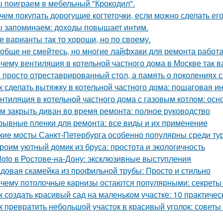
 поиграем в мебельный "Крокодил".
чем покупать дорогущие когтеточки, если можно сделать ег
 запоминаем: доходы повышает интим.
е варианты так то хороши, но по своему.
обще не смейтесь, но многие лайфхаки для ремонта работа
чему вентиляция в котельной частного дома в Москве так 
 просто отреставрированный стол, а память о поколениях с
к сделать вытяжку в котельной частного дома: пошаговая и
нтиляция в котельной частного дома с газовым котлом: ос
м закрыть диван во время ремонта: полное руководство
рывные пленки для ремонта: все виды и их применение
кие мосты Санкт-Петербурга особенно популярны среди ту
роим уютный домик из бруса: простота и экологичность
loto в Ростове-на-Дону: эксклюзивные выступления
довая скамейка из профильной трубы: Просто и стильно
чему потолочные карнизы остаются популярными: секреты 
к создать красивый сад на маленьком участке: 10 практичес
к превратить небольшой участок в красивый уголок: советы