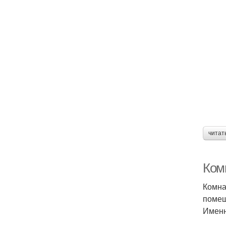
читат
Комн
Комна
помещ
Именн