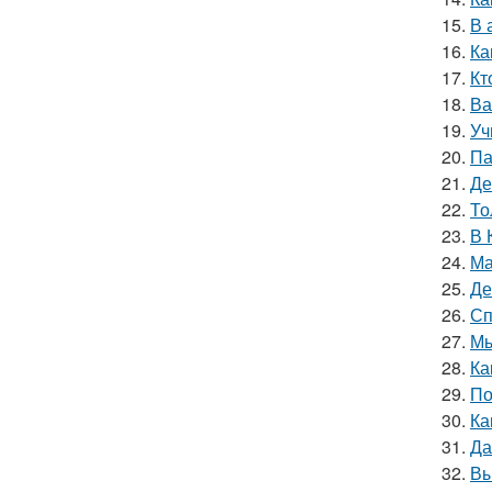
15.
В 
16.
Ка
17.
Кт
18.
Ва
19.
Уч
20.
Па
21.
Де
22.
То
23.
В 
24.
Ма
25.
Де
26.
Сп
27.
Мы
28.
Ка
29.
По
30.
Ка
31.
Да
32.
Вы