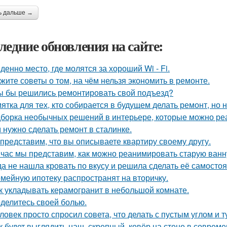
ь дальше →
ледние обновления на сайте:
денно место, где молятся за хороший Wi - Fi.
жите советы о том, на чём нельзя экономить в ремонте.
ы бы решились ремонтировать свой подъезд?
ятка для тех, кто собирается в будущем делать ремонт, но 
борка необычных решений в интерьере, которые можно реа
 нужно сделать ремонт в сталинке.
представим, что вы описываете квартиру своему другу.
час мы представим, как можно реанимировать старую ванн
да не нашла кровать по вкусу и решила сделать её самостоя
мейную ипотеку распространят на вторичку.
к укладывать керамогранит в небольшой комнате.
делитесь своей болью.
ловек просто спросил совета, что делать с пустым углом и т
к будет выглядить наш, скрепный, ковёр на стене в соврем