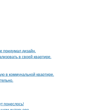
не придумал дизайн.
лизовать в своей квартире.
ую в коммунальной квартире.
тельно.
ут понеслось!
енном интерьере.