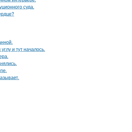
уционного суда.
ердце?
анной.
углу и тут началось.
ера.
ьнялись.
пе.
азывает.