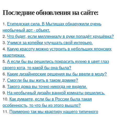
Последние обновления на сайте:
1.
Египедская сила. В Мытищах обнаружили очень
необычный арт - объект.
2.
Что будет, если миллениалу в руки попадёт хрущёвка?
3.
Учимся за копейки улучшать свой интерьер.
4.
Какую красоту можно устроить в небольших японских
квартирках.
5.
А если бы вы решились покрасить кухню в цвет глаз
своего кота, то какой бы она была?
6.
Какие дизайнерские решения вы бы ввели в моду?
7.
Смогли бы вы жить в таком домике?
8.
Такого дома вы точно никогда не видели.
9.
На необычный дизайн ванной комнаты решились.
10.
Как думаете, если бы в России была такая
особенность, то что бы из этого вышло?
11.
Примерно так мы квартиру нашего типичного