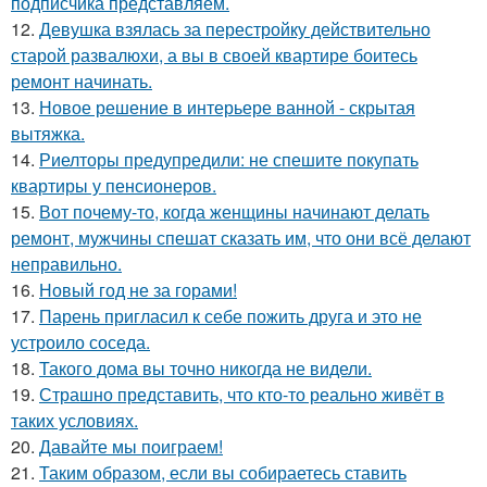
подписчика представляем.
12.
Девушка взялась за перестройку действительно
старой развалюхи, а вы в своей квартире боитесь
ремонт начинать.
13.
Новое решение в интерьере ванной - скрытая
вытяжка.
14.
Риелторы предупредили: не спешите покупать
квартиры у пенсионеров.
15.
Вот почему-то, когда женщины начинают делать
ремонт, мужчины спешат сказать им, что они всё делают
неправильно.
16.
Новый год не за горами!
17.
Парень пригласил к себе пожить друга и это не
устроило соседа.
18.
Такого дома вы точно никогда не видели.
19.
Страшно представить, что кто-то реально живёт в
таких условиях.
20.
Давайте мы поиграем!
21.
Таким образом, если вы собираетесь ставить