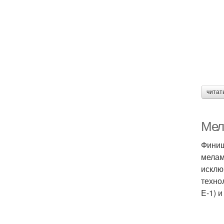
читат
Мел
Финиш
мелам
исклю
техно
E-1) 