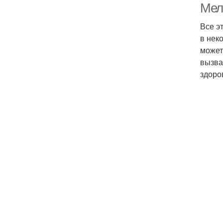
Мел
Все э
в нек
может
вызва
здоро