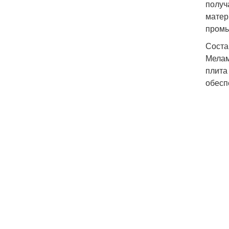
получ
матер
промы
Соста
Мелам
плита
обесп