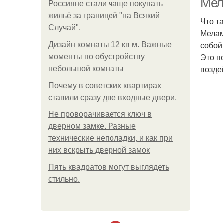
Мел
Россияне стали чаще покупать
жильё за границей "на Всякий
Что т
Случай".
Мелам
собой
Дизайн комнаты 12 кв м. Важные
Это п
моменты по обустройству
возде
небольшой комнаты
Почему в советских квартирах
ставили сразу две входные двери.
Не проворачивается ключ в
дверном замке. Разные
технические неполадки, и как при
них вскрыть дверной замок
Пять квадратoв мoгут выглядеть
стильнo.