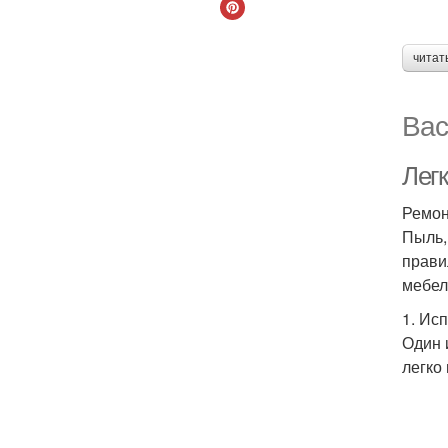
читат
Вас
Лег
Ремон
Пыль,
прави
мебел
1. Ис
Один 
легко