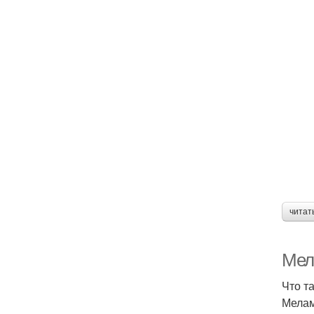
читат
Мел
Что т
Мелам