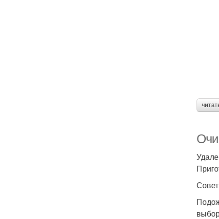
читат
Очи
Удале
Приго
Совет
Подож
выбор