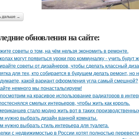
ь дальше →
ледние обновления на сайте:
жите советы о том, на чём нельзя экономить в ремонте.
колах могут появиться уроки про коммуналку - учить будут 
ирайте советы от дизайнеров, чтобы сделать классный диз
ятка для тех, кто собирается в будущем делать ремонт, но 
 думаете, какой вариант оформления угла самый смешной?
айте немного мы понастальгируем!
посмотрим на красивое использование радиаторов в интер
постеснялся смелых интерьеров, чтобы жить как король.
мериканцев стало модно жить вот в таких производственных
м нужно выбрать дизайн ванной комнаты.
м нужно выбрать стиль интерьера для туалета.
елки с недвижимостью в России хотят полностью перевести