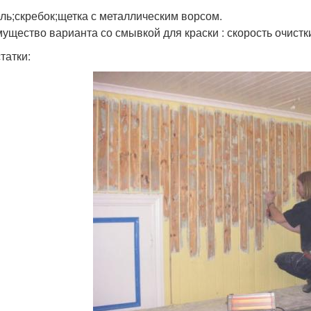
ль;скребок;щетка с металлическим ворсом.
ущество варианта со смывкой для краски : скорость очистк
татки: