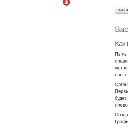
читат
Вас
Как
Пыль 
прави
уютне
навсе
Орган
Первы
будет
предо
Созда
Графи