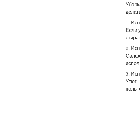
Уборк
делат
1. Ис
Если 
стира
2. Ис
Салфе
испол
3. Ис
Утюг 
полы 