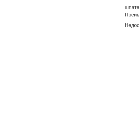
шпате
Преим
Недос