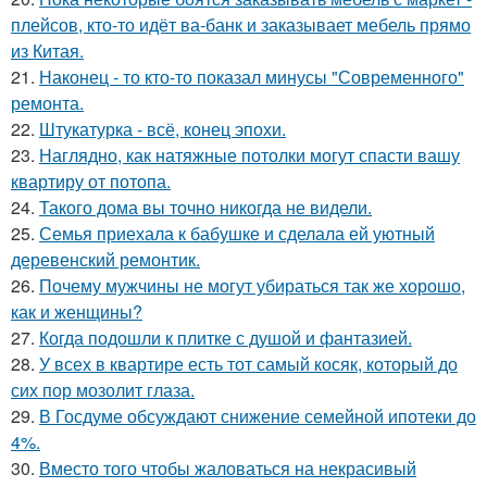
плейсов, кто-то идёт ва-банк и заказывает мебель прямо
из Китая.
21.
Наконец - то кто-то показал минусы "Современного"
ремонта.
22.
Штукатурка - всё, конец эпохи.
23.
Наглядно, как натяжные потолки могут спасти вашу
квартиру от потопа.
24.
Такого дома вы точно никогда не видели.
25.
Семья приехала к бабушке и сделала ей уютный
деревенский ремонтик.
26.
Почему мужчины не могут убираться так же хорошо,
как и женщины?
27.
Когда подошли к плитке с душой и фантазией.
28.
У всех в квартире есть тот самый косяк, который до
сих пор мозолит глаза.
29.
В Госдуме обсуждают снижение семейной ипотеки до
4%.
30.
Вместо того чтобы жаловаться на некрасивый