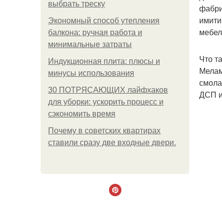
выбрать треску
фабри
имити
Экономный способ утепления
мебел
балкона: ручная работа и
минимальные затраты
Что т
Индукционная плита: плюсы и
Мелам
минусы использования
смола
30 ПОТРЯСАЮЩИХ лайфхаков
ДСП и
для уборки: ускорить процесс и
сэкономить время
Почему в советских квартирах
ставили сразу две входные двери.