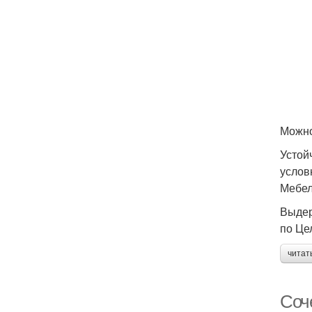
Можно
Устой
услов
Мебел
Выдер
по Це
читат
Соч