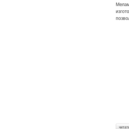
Мелам
изгот
позво
читат