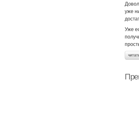
Довол
уже н
доста
Уже е
получ
прост
читат
Пре