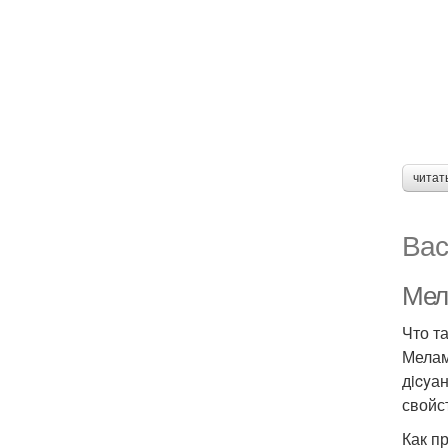
читат
Вас
Мел
Что т
Мелам
дicyа
свойст
Как п