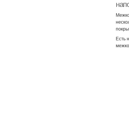
нап
Межко
неско
покры
Есть 
межко