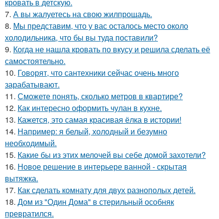
кровать в детскую.
7.
А вы жалуетесь на свою жилпрощадь.
8.
Мы представим, что у вас осталось место около
холодильника, что бы вы туда поставили?
9.
Когда не нашла кровать по вкусу и решила сделать её
самостоятельно.
10.
Говорят, что сантехники сейчас очень много
зарабатывают.
11.
Сможете понять, сколько метров в квартире?
12.
Как интересно оформить чулан в кухне.
13.
Кажется, это самая красивая ёлка в истории!
14.
Например: я белый, холодный и безумно
необходимый.
15.
Какие бы из этих мелочей вы себе домой захотели?
16.
Новое решение в интерьере ванной - скрытая
вытяжка.
17.
Как сделать комнату для двух разнополых детей.
18.
Дом из "Один Дома" в стерильный особняк
превратился.