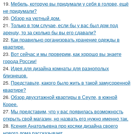
19.
Мебель, которую вы придумали у себя в голове, ещё
не придумали?
20.
Обзор на уютный дом.
21.
Только в том случае, если бы у вас был дом под
аренду, то за сколько бы вы его сдавали?
22.
Как правильно организовать хранение одежды в
квартире.
23.
Вот сейчас и мы проверим, как хорошо вы знаете
города России!
24.
Идея для дизайна комнаты для разнополых
близнецов.
25.
Представьте, какого было жить в такой замусоренной
квартире?
26.
Обзор двухэтажной квартиры в Сеуле, в южной
Корее.
27.
Мы представим, что у вас появилась возможность
открыть свой магазин, но назвать его нужно именно так.
28.
Ксения Анатольевна про косяки дизайна своего
нового дома рассказывает.