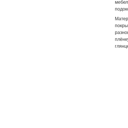
мебел
подок
Матер
покры
разно
плёнк
глянц