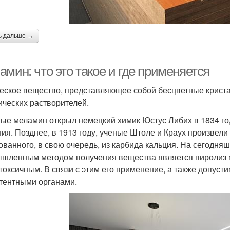
ь дальше →
мин: что это такое и где применяется
еское вещество, представляющее собой бесцветные крист
ических растворителей.
ые меламин открыл немецкий химик Юстус Либих в 1834 го
ия. Позднее, в 1913 году, ученые Штоле и Краух произвели
ованного, в свою очередь, из карбида кальция. На сегодн
шленным методом получения вещества является пиролиз 
токсичным. В связи с этим его применение, а также допус
тентными органами.