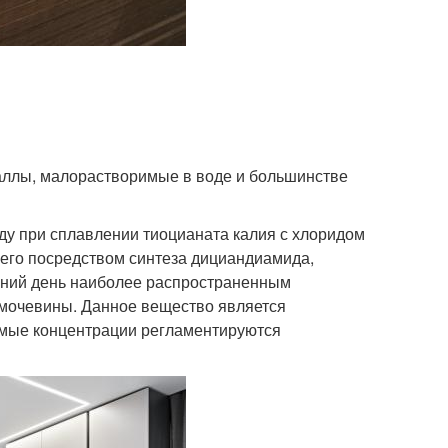
аллы, малорастворимые в воде и большинстве
ду при сплавлении тиоцианата калия с хлоридом
 его посредством синтеза дициандиамида,
яшний день наиболее распространенным
мочевины. Данное вещество является
тимые концентрации регламентируются