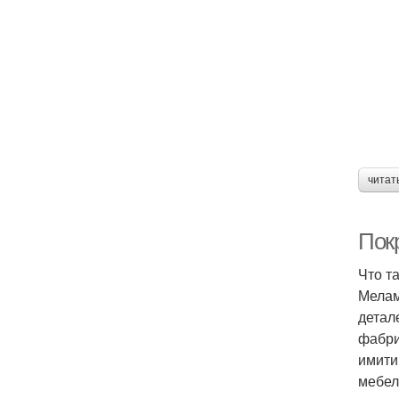
читат
Покр
Что т
Мелам
детал
фабри
имити
мебел