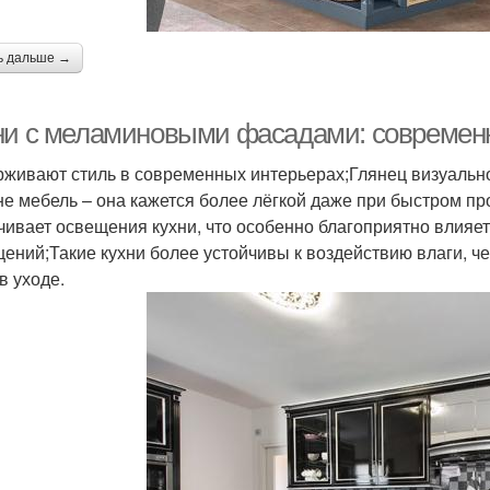
ь дальше →
ни с меламиновыми фасадами: современн
живают стиль в современных интерьерах;Глянец визуально
не мебель – она кажется более лёгкой даже при быстром 
чивает освещения кухни, что особенно благоприятно влияе
ений;Такие кухни более устойчивы к воздействию влаги, ч
в уходе.