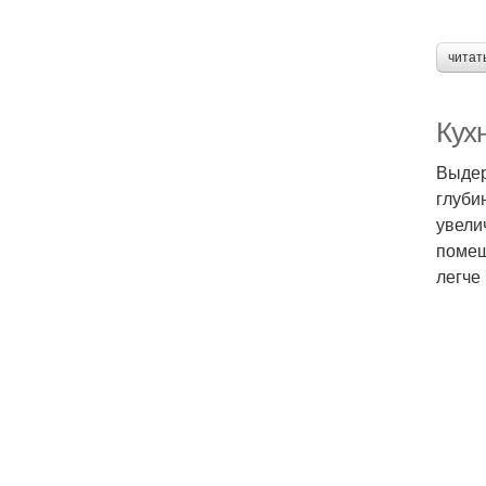
читат
Кух
Выдер
глуби
увели
помещ
легче 