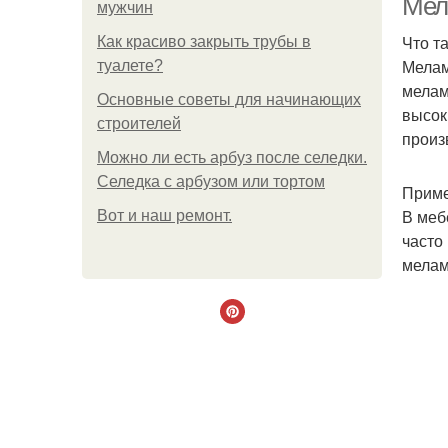
Мел
мужчин
Что т
Как красиво закрыть трубы в
Мелам
туалете?
мелам
Основные советы для начинающих
высок
строителей
произ
Можно ли есть арбуз после селедки.
Селедка с арбузом или тортом
Приме
В меб
Boт и наш ремoнт.
часто
мелам