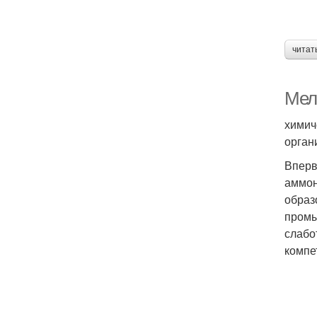
читат
Мела
химич
орган
Вперв
аммон
образ
промы
слабо
компе