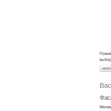
Помим
выбор
читат
Вас
Фаса
Мелам