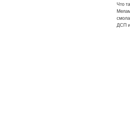
Что т
Мелам
смола
ДСП и