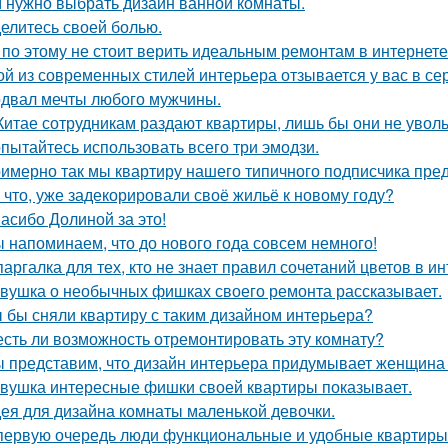
 нужно выбрать дизайн ванной комнаты.
елитесь своей болью.
 по этому не стоит верить идеальным ремонтам в интернете
ой из современных стилей интерьера отзывается у вас в се
двал мечты любого мужчины.
Китае сотрудникам раздают квартиры, лишь бы они не увол
пытайтесь использовать всего три эмодзи.
имерно так мы квартиру нашего типичного подписчика пре
 что, уже задекорировали своё жильё к новому году?
асибо Долиной за это!
 напоминаем, что до нового года совсем немного!
аргалка для тех, кто не знает правил сочетаний цветов в ин
вушка о необычных фишках своего ремонта рассказывает.
 бы сняли квартиру с таким дизайном интерьера?
есть ли возможность отремонтировать эту комнату?
 представим, что дизайн интерьера придумывает женщина 
вушка интересные фишки своей квартиры показывает.
ея для дизайна комнаты маленькой девочки.
первую очередь люди функциональные и удобные квартиры