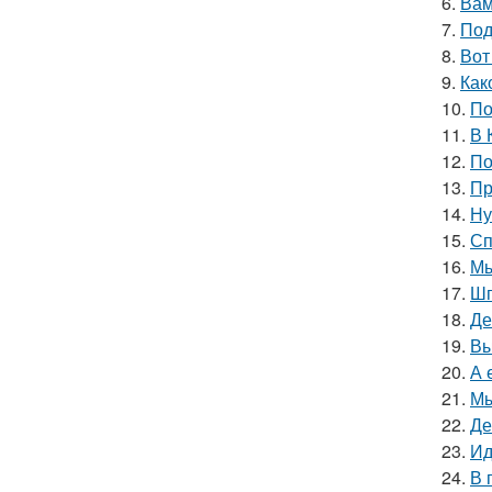
6.
Вам
7.
Под
8.
Вот
9.
Как
10.
По
11.
В 
12.
По
13.
Пр
14.
Ну
15.
Сп
16.
Мы
17.
Шп
18.
Де
19.
Вы
20.
А 
21.
Мы
22.
Де
23.
Ид
24.
В 