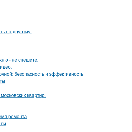
ть по-другому.
хню - не спешите.
видео.
чной: безопасность и эффективность
оты
 московских квартир.
ремя ремонта
нты