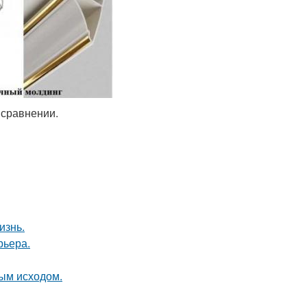
 сравнении.
изнь.
рьера.
ным исходом.