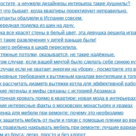
остите, а неужели дизайнеры интерьера такие душнилы?
т что бывает, когда квартиры проектируют неправильно.
упанты обалдели в Испании совсем.
ередная поделка из шин на дачу.
ка все красят стены в белый цвет, эта девушка решила игра
т такие развлечения у детей раньше были!
оего ребёнка в шкаф переселила.
тяжные потолки, оказывается, не такие надёжные.
том случае, если вашей мечтой было сделать себе синюю ку
случае если не хватает энергии на уборку - посмотрите это 
новные требования к вытяжным каналам вентиляции в топо
к рассчитать диаметр вытяжки котла для эффективной раб
кие легенды и мифы связаны с историей Арзамаса
тонная кровать прямо в квартире: новая мода в интерьерах
кие интересные факты о московских монастырях и храмах
енка для мебели при ремонте: почему это необходимо
к защитить мебель от пыли и грязи с помощью пленки во в
к правильно накрывать мебель при ремонте: лучшие вариа
м из бруса: легко, просто и без хлопот