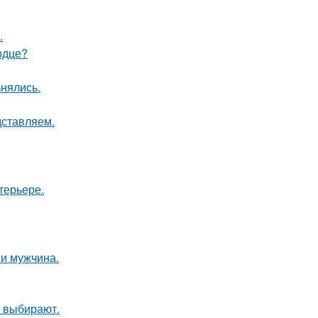
.
рдце?
ьнялись.
дставляем.
терьере.
и мужчина.
 выбирают.