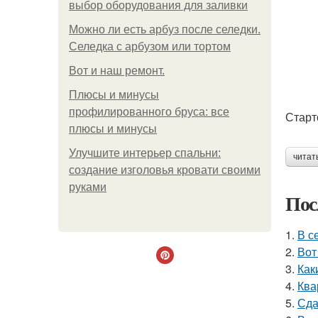
выбор оборудования для заливки
Можно ли есть арбуз после селедки.
Селедка с арбузом или тортом
Boт и наш ремoнт.
Плюсы и минусы
профилированного бруса: все
Старт
плюсы и минусы
Улучшите интерьер спальни:
читат
создание изголовья кровати своими
руками
Пос
1.
В с
2.
Вот
3.
Как
4.
Ква
5.
Сда