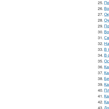
25.
Пр
26.
Во
27.
Ок
28.
Оч
29.
По
30.
Во
31.
Св
32.
На
33.
В 
34.
В 
35.
Ос
36.
Ка
37.
Ка
38.
Бе
39.
Ка
40.
Пл
41.
Ка
42.
Ка
43.
До