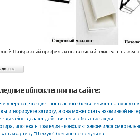
овый П-образный профиль и потолочный плинтус с пазом в
ь дальше →
ледние обновления на сайте:
ети уверяют, что цвет постельного белья влияет на личную ж
 вы игнорируете затирку, а она может стать изюминкой инте
ие дизайны делают действительно богатые люди.
ртира, ипотека и трагедия - конфликт закончился смертель
вать квартиру "Втихую" больше не получится.