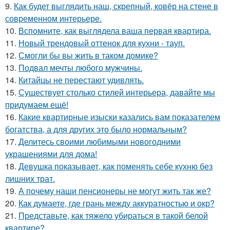
9.
Как будет выглядить наш, скрепный, ковёр на стене в
современном интерьере.
10.
Вспомните, как выглядела ваша первая квартира.
11.
Новый трендовый оттенок для кухни - тауп.
12.
Смогли бы вы жить в таком домике?
13.
Подвал мечты любого мужчины.
14.
Китайцы не перестают удивлять.
15.
Существует столько стилей интерьера, давайте мы
придумаем ещё!
16.
Какие квартирные изыски казались вам показателем
богатства, а для других это было нормальным?
17.
Делитесь своими любимыми новогодними
украшениями для дома!
18.
Девушка показывает, как поменять себе кухню без
лишних трат.
19.
А почему наши пенсионеры не могут жить так же?
20.
Как думаете, где грань между аккуратностью и окр?
21.
Представьте, как тяжело убираться в такой белой
квартире?