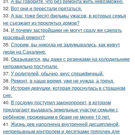
31.
А вы говорите, что без ремонта жить невозможно.
32.
Вот они и перестали прятаться.
33.
А вас тоже бесят фильмы ужасов, в которых семья
не съезжает из проклятых домов?
34.
И почему застройщики не могут сразу же сделать
красивый ремонт?
35.
Спорим, вы никогда не задумывались, как живут
люди на Сахалине.
36.
Оказывается, мы даже с резинками на холодильнике
неправильно поступали.
37.
У родителей, обычно, вкус специфичный.
38.
Ремонт, в наше время, уже не нужда, а тренд.
39.
История девушки, которая проснулась в страшном
сне.
40.
В госдуму поступил законопроект, в котором
предлагают выдавать земельные участки семьям с
ребёнком, прожившим в браке не менее 10 лет.
41.
Жизнь дев наполнена внутренней дисциплиной,
непрерывным контролем и десятками тряпочек для