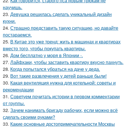
22.
Как говорится, старого пса новым трюкам не
научишь.
23.
Девушка решилась сделать уникальный дизайн
кухни.
24.
Страшно представить такую ситуацию, но давайте
постараемся.
25.
В Китае это уже тренд: жить в машинах и квартирах
вместо того, чтобы покупать квартиры.
26.
Дом бесплатно у моря в Японии -.
27.
Лайфхаки, чтобы заставить квартиру вкусно пахнуть.
28.
Когда попытался убраться на даче у деда.
29.
Вот такие развлечения у детей раньше были!
30.
Какая вентиляция нужна для котельной: советы и
рекомендации
31.
Советуем почитать истории в первом комментарии
от группы.
32.
Зачем нанимать бригаду рабочих, если можно всё
сделать своими руками?
33.
Какие основные достопримечательности Москвы