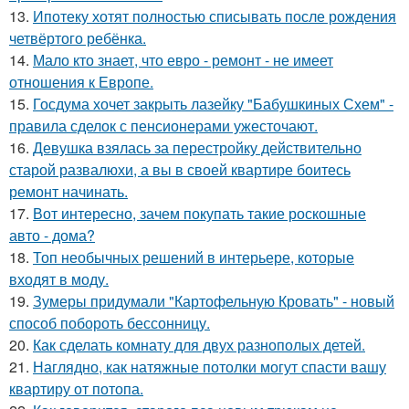
13.
Ипотеку хотят полностью списывать после рождения
четвёртого ребёнка.
14.
Мало кто знает, что евро - ремонт - не имеет
отношения к Европе.
15.
Госдума хочет закрыть лазейку "Бабушкиных Схем" -
правила сделок с пенсионерами ужесточают.
16.
Девушка взялась за перестройку действительно
старой развалюхи, а вы в своей квартире боитесь
ремонт начинать.
17.
Вот интересно, зачем покупать такие роскошные
авто - дома?
18.
Топ необычных решений в интерьере, которые
входят в моду.
19.
Зумеры придумали "Картофельную Кровать" - новый
способ побороть бессонницу.
20.
Как сделать комнату для двух разнополых детей.
21.
Наглядно, как натяжные потолки могут спасти вашу
квартиру от потопа.