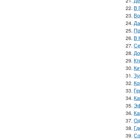
21.
Де
22.
В 
23.
Во
24.
Да
25.
Пр
26.
В 
27.
Се
28.
До
29.
Кт
30.
Ки
31.
Зу
32.
Ко
33.
Ге
34.
Ка
35.
Эф
36.
Ка
37.
Од
38.
Гд
39.
Со