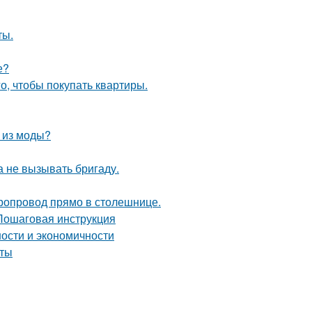
ты.
е?
го, чтобы покупать квартиры.
л из моды?
 не вызывать бригаду.
оропровод прямо в столешнице.
 Пошаговая инструкция
ности и экономичности
оты