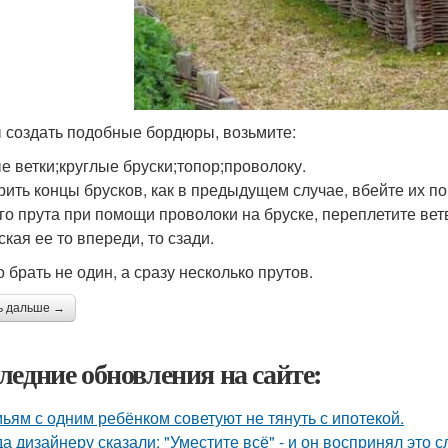
 создать подобные бордюры, возьмите:
е ветки;круглые бруски;топор;проволоку.
рить концы брусков, как в предыдущем случае, вбейте их п
го прута при помощи проволоки на бруске, переплетите ве
кая ее то впереди, то сзади.
 брать не один, а сразу несколько прутов.
ь дальше →
ледние обновления на сайте:
ьям с одним ребёнком советуют не тянуть с ипотекой.
да дизайнеру сказали: "Уместите всё" - и он воспринял это 