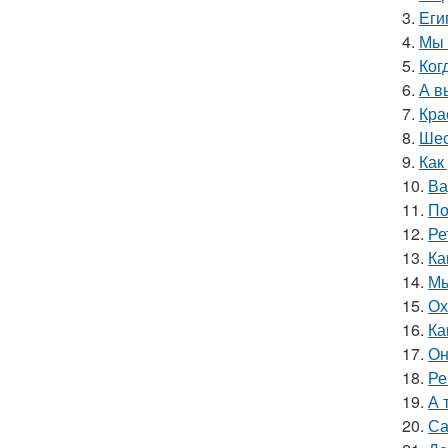
3.
Еги
4.
Мы 
5.
Ког
6.
А в
7.
Кра
8.
Шес
9.
Как
10.
Ва
11.
По
12.
Ре
13.
Ка
14.
Мы
15.
Ох
16.
Ка
17.
Он
18.
Ре
19.
А 
20.
Са