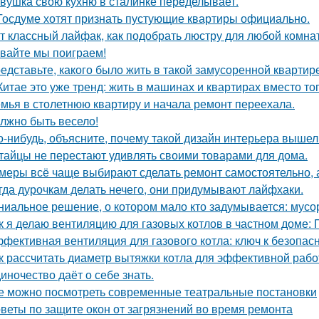
вушка свою кухню в сталинке переделывает.
Госдуме хотят признать пустующие квартиры официально.
т классный лайфак, как подобрать люстру для любой комна
вайте мы поиграем!
едставьте, какого было жить в такой замусоренной квартир
Китае это уже тренд: жить в машинах и квартирах вместо то
мья в столетнюю квартиру и начала ремонт переехала.
лжно быть весело!
о-нибудь, объясните, почему такой дизайн интерьера выше
тайцы не перестают удивлять своими товарами для дома.
меры всё чаще выбирают сделать ремонт самостоятельно, а
гда дурочкам делать нечего, они придумывают лайфхаки.
ниальное решение, о котором мало кто задумывается: мус
к я делаю вентиляцию для газовых котлов в частном доме:
фективная вентиляция для газового котла: ключ к безопас
к рассчитать диаметр вытяжки котла для эффективной раб
иночество даёт о себе знать.
е можно посмотреть современные театральные постановки
веты по защите окон от загрязнений во время ремонта