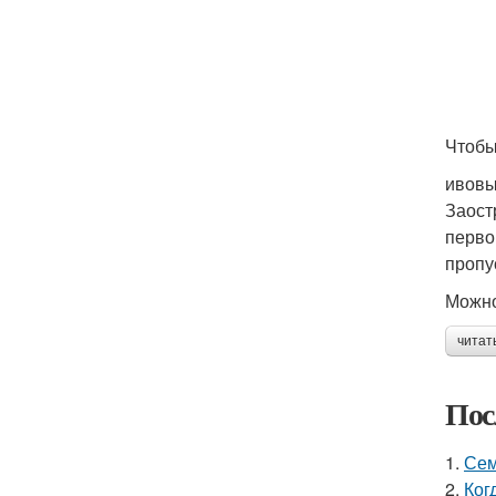
Чтобы
ивовы
Заост
перво
пропус
Можно
читат
Пос
1.
Сем
2.
Ког