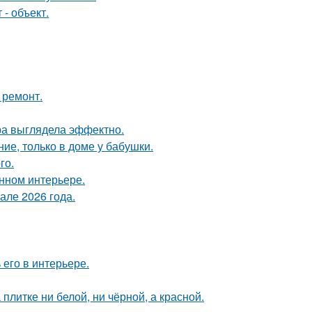
- объект.
 ремонт.
ра выглядела эффектно.
ие, только в доме у бабушки.
го.
енном интерьере.
але 2026 года.
его в интерьере.
литке ни белой, ни чёрной, а красной.