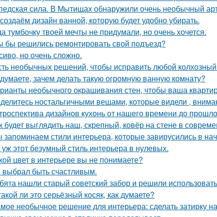
педская сила. В Мытищах обнаружили очень необычный арт 
создаём дизайн ванной, которую будет удобно убирать.
да тумбочку твоей мечты не придумали, но очень хочется.
ы бы решились ремонтировать свой подъезд?
сиво, но очень сложно.
ть необычных решений, чтобы исправить любой колхозный
 думаете, зачем делать такую огромную ванную комнату?
рианты необычного окрашивания стен, чтобы ваша кварти
делитесь ностальгичными вещами, которые видели , вниман
троспектива дизайнов кухонь от нашего времени до прошло
к будет выглядить наш, скрепный, ковёр на стене в соврем
 запоминаем стили интерьера, которые завирусились в нач
 уж этот безумный стиль интерьера в нулевых.
кой цвет в интерьере вы не понимаете?
 выбрал быть счастливым.
бята нашли старый советский забор и решили использовать 
такой ли это серьёзный косяк, как думаете?
мое необычное решение для интерьера: сделать затирку на п