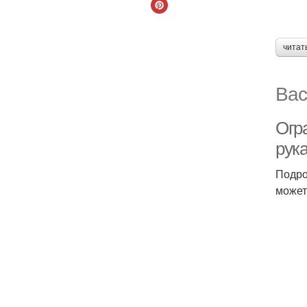
читат
Вас
Огра
рук
Подро
может