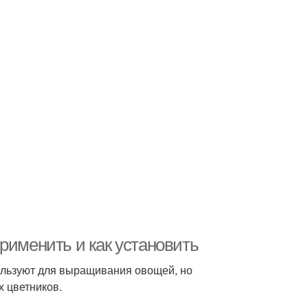
рименить и как установить
ользуют для выращивания овощей, но
х цветников.