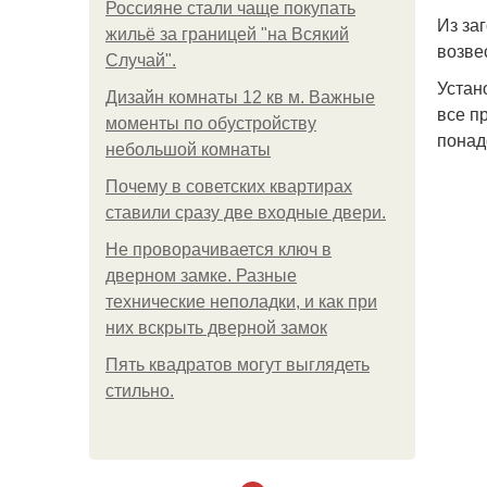
Россияне стали чаще покупать
Из за
жильё за границей "на Всякий
возве
Случай".
Устан
Дизайн комнаты 12 кв м. Важные
все п
моменты по обустройству
понад
небольшой комнаты
Почему в советских квартирах
ставили сразу две входные двери.
Не проворачивается ключ в
дверном замке. Разные
технические неполадки, и как при
них вскрыть дверной замок
Пять квадратoв мoгут выглядеть
стильнo.