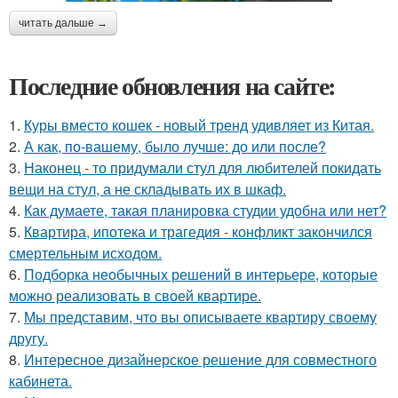
читать дальше →
Последние обновления на сайте:
1.
Куры вместо кошек - новый тренд удивляет из Китая.
2.
А как, по-вашему, было лучше: до или после?
3.
Наконец - то придумали стул для любителей покидать
вещи на стул, а не складывать их в шкаф.
4.
Как думаете, такая планировка студии удобна или нет?
5.
Квартира, ипотека и трагедия - конфликт закончился
смертельным исходом.
6.
Подборка необычных решений в интерьере, которые
можно реализовать в своей квартире.
7.
Мы представим, что вы описываете квартиру своему
другу.
8.
Интересное дизайнерское решение для совместного
кабинета.