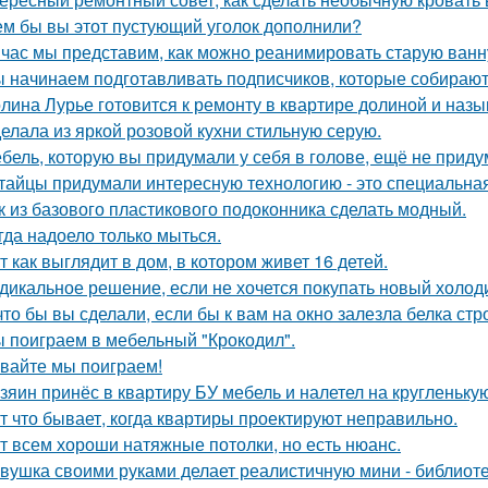
ем бы вы этот пустующий уголок дополнили?
час мы представим, как можно реанимировать старую ванн
 начинаем подготавливать подписчиков, которые собираютс
лина Лурье готовится к ремонту в квартире долиной и наз
елала из яркой розовой кухни стильную серую.
бель, которую вы придумали у себя в голове, ещё не прид
тайцы придумали интересную технологию - это специальная
к из базового пластикового подоконника сделать модный.
гда надоело только мыться.
т как выглядит в дом, в котором живет 16 детей.
дикальное решение, если не хочется покупать новый холод
что бы вы сделали, если бы к вам на окно залезла белка стр
 поиграем в мебельный "Крокодил".
вайте мы поиграем!
зяин принёс в квартиру БУ мебель и налетел на кругленьку
т что бывает, когда квартиры проектируют неправильно.
т всем хороши натяжные потолки, но есть нюанс.
вушка своими руками делает реалистичную мини - библиоте