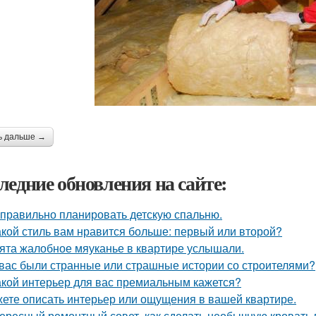
ь дальше →
ледние обновления на сайте:
 правильно планировать детскую спальню.
акой стиль вам нравится больше: первый или второй?
ята жалобное мяуканье в квартире услышали.
 вас были странные или страшные истории со строителями?
акой интерьер для вас премиальным кажется?
ете описать интерьер или ощущения в вашей квартире.
ересный ремонтный совет, как сделать необычную кровать 