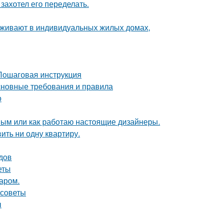
захотел его переделать.
роживают в индивидуальных жилых домах,
 Пошаговая инструкция
основные требования и правила
о
ным или как работаю настоящие дизайнеры.
вить ни одну квартиру.
одов
еты
аром.
 советы
ы