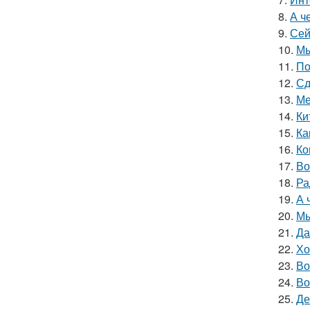
8.
А ч
9.
Сей
10.
Мы
11.
По
12.
Сд
13.
Ме
14.
Ки
15.
Ка
16.
Ко
17.
Во
18.
Ра
19.
А 
20.
Мы
21.
Да
22.
Хо
23.
Во
24.
Во
25.
Де