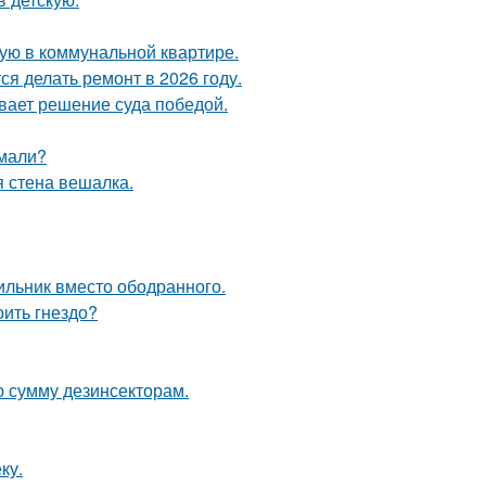
ую в коммунальной квартире.
я делать ремонт в 2026 году.
ывает решение суда победой.
умали?
 стена вешалка.
ильник вместо ободранного.
оить гнездо?
ю сумму дезинсекторам.
ку.