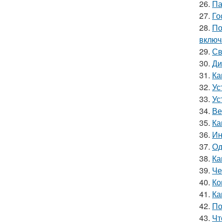
26.
Па
27.
Го
28.
По
включ
29.
Св
30.
Ди
31.
Ка
32.
Ус
33.
Ус
34.
Ве
35.
Ка
36.
Ин
37.
Од
38.
Ка
39.
Че
40.
Ко
41.
Ка
42.
По
43.
Чт