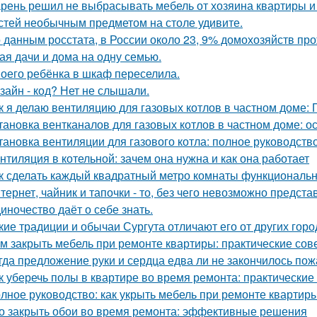
рень решил не выбрасывать мебель от хозяина квартиры и 
стей необычным предметом на столе удивите.
 данным росстата, в России около 23, 9% домохозяйств п
ая дачи и дома на одну семью.
оего ребёнка в шкаф переселила.
зайн - код? Нет не слышали.
к я делаю вентиляцию для газовых котлов в частном доме:
тановка вентканалов для газовых котлов в частном доме: 
тановка вентиляции для газового котла: полное руководств
нтиляция в котельной: зачем она нужна и как она работает
к сделать каждый квадратный метро комнаты функциональ
тернет, чайник и тапочки - то, без чего невозможно предста
иночество даёт о себе знать.
кие традиции и обычаи Сургута отличают его от других гор
м закрыть мебель при ремонте квартиры: практические сов
гда предложение руки и сердца едва ли не закончилось пож
к уберечь полы в квартире во время ремонта: практические
лное руководство: как укрыть мебель при ремонте квартир
о закрыть обои во время ремонта: эффективные решения