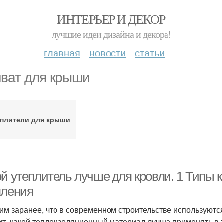
ИНТЕРЬЕР И ДЕКОР
лучшие идеи дизайна и декора!
главная
новости
статьи
ват для крыши
еплители для крыши
ой утеплитель лучше для кровли. 1 Типы 
пления
им заранее, что в современном строительстве используются
ит, какой теплоизоляционный материал лучше применять в т