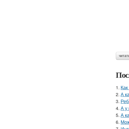
читат
Пос
1.
Как
2.
А к
3.
Реб
4.
А у
5.
А к
6.
Мож
7.
Инт