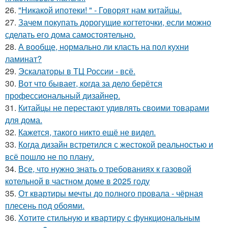
26.
"Никакой ипотеки! " - Говорят нам китайцы.
27.
Зачем покупать дорогущие когтеточки, если можно
сделать его дома самостоятельно.
28.
А вообще, нормально ли класть на пол кухни
ламинат?
29.
Эскалаторы в ТЦ России - всё.
30.
Вот что бывает, когда за дело берётся
профессиональный дизайнер.
31.
Китайцы не перестают удивлять своими товарами
для дома.
32.
Кажется, такого никто ещё не видел.
33.
Когда дизайн встретился с жестокой реальностью и
всё пошло не по плану.
34.
Все, что нужно знать о требованиях к газовой
котельной в частном доме в 2025 году
35.
От квартиры мечты до полного провала - чёрная
плесень под обоями.
36.
Хотите стильную и квартиру с функциональным