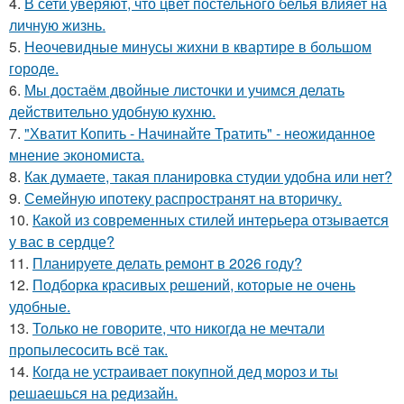
4.
В сети уверяют, что цвет постельного белья влияет на
личную жизнь.
5.
Неочевидные минусы жихни в квартире в большом
городе.
6.
Мы достаём двойные листочки и учимся делать
действительно удобную кухню.
7.
"Хватит Копить - Начинайте Тратить" - неожиданное
мнение экономиста.
8.
Как думаете, такая планировка студии удобна или нет?
9.
Семейную ипотеку распространят на вторичку.
10.
Какой из современных стилей интерьера отзывается
у вас в сердце?
11.
Планируете делать ремонт в 2026 году?
12.
Подборка красивых решений, которые не очень
удобные.
13.
Только не говорите, что никогда не мечтали
пропылесосить всё так.
14.
Когда не устраивает покупной дед мороз и ты
решаешься на редизайн.