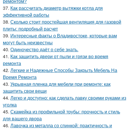
ремонтом?
37.
Как рассчитать диаметр вытяжки котла для
эффективной работы
38.
Сколько стоит простейшая вентиляция для газовой
плиты: подробный расчет
39.
Интересные факты о Владивостоке, которые вам
могут быть неизвестны
40.
Одиночество даёт о себе знать.
41.
Как защитить двери от пыли и грязи во время
ремонта
42.
Легкие и Надежные Способы Закрыть Мебель На
Время Ремонта
43.
Укрывная пленка для мебели при ремонте: как
защитить свои вещи
44.
Легко и доступно: как сделать лавку своими руками из
уголка
45.
Скамейка из профильной трубы: прочность и стиль
для вашего двора
46.
Лавочка из металла со спинкой: практичность и