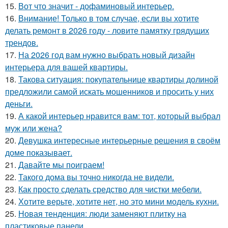
15.
Вот что значит - дофаминовый интерьер.
16.
Внимание! Только в том случае, если вы хотите
делать ремонт в 2026 году - ловите памятку грядущих
трендов.
17.
На 2026 год вам нужно выбрать новый дизайн
интерьера для вашей квартиры.
18.
Такова ситуация: покупательнице квартиры долиной
предложили самой искать мошенников и просить у них
деньги.
19.
А какой интерьер нравится вам: тот, который выбрал
муж или жена?
20.
Девушка интересные интерьерные решения в своём
доме показывает.
21.
Давайте мы поиграем!
22.
Такого дома вы точно никогда не видели.
23.
Как просто сделать средство для чистки мебели.
24.
Хотите верьте, хотите нет, но это мини модель кухни.
25.
Новая тенденция: люди заменяют плитку на
пластиковые панели.