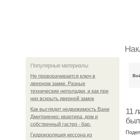
Нак
Популярные материалы
Во
Не проворачивается ключ в
дверном замке. Разные
технические неполадки, и как при
них вскрыть дверной замок
Как выглядит недвижимость Вани
11 л
Дмитриенко: квартира, дом и
был
собственный гастро - бар.
Подел
Гидроизоляция кессона из