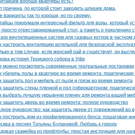
китайцев вообще квартиры есть?
т причина, по которой стоит заводить шпицев дома.
е варианты так то хороши, но по своему.
тайцы придумали интересный фильтр для воды, который ус
 просто отреставрированный стол, а память о поколениях с
зор вентиляционных систем для газовых котлов в частном
к настроить вентиляцию котельной для безопасной эксплуа
лько в том случае, если женский рай и существует, он выгля
кова история Троицкого собора в Уфе
е можно посмотреть современные театральные постановки
к уберечь полы в квартире во время ремонта: практические
к защитить пол и мебель от пыли и грязи во время ремонта
к защитить стены пленкой и пол гофрокартоном: практичес
к выбрать лучшую укрывную пленку для ремонта вашей ме
к защитить дверь во время ремонта: полное руководство
лное руководство: как защитить двери от повреждений во 
к построить дом из профилированного бруса: пошаговая ин
сква в песнях Татьяны Булановой: Любовь к городу
довая скамейка из профтрубы: простая инструкция для на