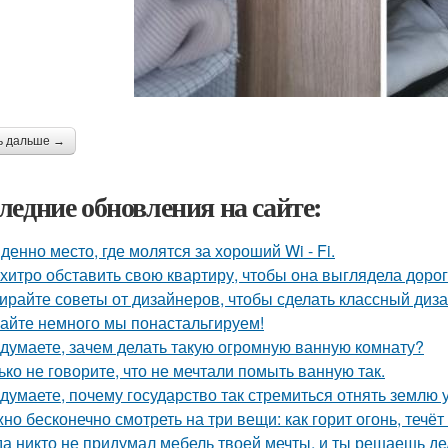
ь дальше →
ледние обновления на сайте:
денно место, где молятся за хороший Wi - Fi.
 хитро обставить свою квартиру, чтобы она выглядела дорог
ирайте советы от дизайнеров, чтобы сделать классный диз
айте немного мы понастальгируем!
 думаете, зачем делать такую огромную ванную комнату?
ько не говорите, что не мечтали помыть ванную так.
 думаете, почему государство так стремиться отнять землю 
но бесконечно смотреть на три вещи: как горит огонь, течёт
да никто не придумал мебель твоей мечты, и ты решаешь де