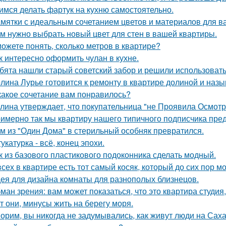
имся делать фартук на кухню самостоятельно.
мятки с идеальным сочетанием цветов и материалов для в
м нужно выбрать новый цвет для стен в вашей квартиры.
ожете понять, сколько метров в квартире?
к интересно оформить чулан в кухне.
бята нашли старый советский забор и решили использовать 
лина Лурье готовится к ремонту в квартире долиной и наз
какое сочетание вам понравилось?
лина утверждает, что покупательница "не Проявила Осмотри
имерно так мы квартиру нашего типичного подписчика пре
м из "Один Дома" в стерильный особняк превратился.
укатурка - всё, конец эпохи.
к из базового пластикового подоконника сделать модный.
всех в квартире есть тот самый косяк, который до сих пор мо
ея для дизайна комнаты для разнополых близнецов.
ман зрения: вам может показаться, что это квартира студия,
т они, минусы жить на берегу моря.
орим, вы никогда не задумывались, как живут люди на Сах