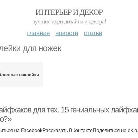
ИНТЕРЬЕР И ДЕКОР
лучшие идеи дизайна и декора!
главная
новости
статьи
лейки для ножек
йлочные наклейки
айфхаков для тех. 15 гениальных лайфхак
о?»
иться на FacebookРассказать ВКонтактеПоделиться на ok.r