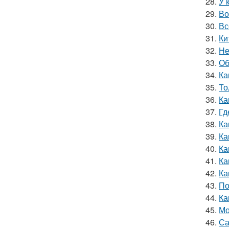
28.
У 
29.
Во
30.
Вс
31.
Ки
32.
Не
33.
Об
34.
Ка
35.
То
36.
Ка
37.
Гд
38.
Ка
39.
Ка
40.
Ка
41.
Ка
42.
Ка
43.
По
44.
Ка
45.
Мо
46.
Са