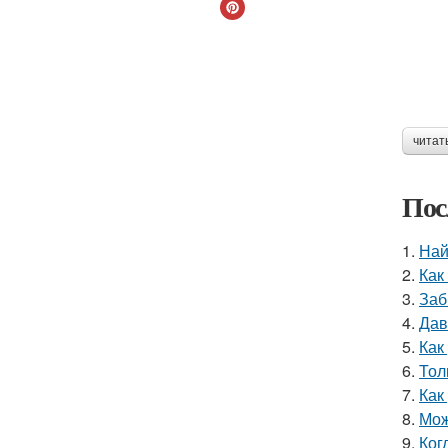
читат
Пос
1.
Най
2.
Как
3.
Заб
4.
Дав
5.
Как
6.
Тол
7.
Как
8.
Мож
9.
Ког