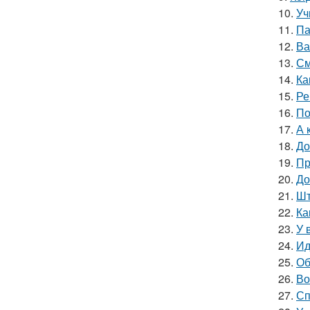
10.
Уч
11.
Па
12.
Ва
13.
См
14.
Ка
15.
Ре
16.
По
17.
А 
18.
До
19.
Пр
20.
До
21.
Шт
22.
Ка
23.
У 
24.
Ид
25.
Об
26.
Во
27.
Сп