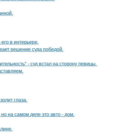
анной.
его в интерьере.
ывает решение суда победой.
тельность" - суд встал на сторону певицы.
дставляем.
золит глаза.
 но на самом деле это авто - дом.
алине.