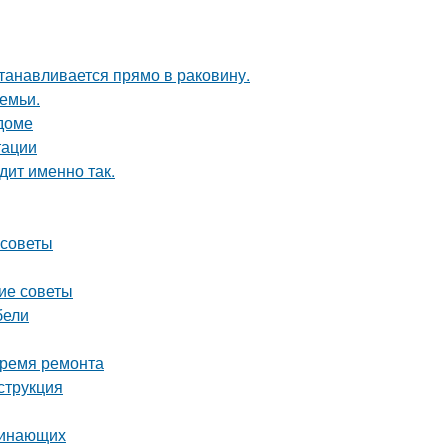
танавливается прямо в раковину.
емьи.
 доме
тации
дит именно так.
 советы
кие советы
бели
время ремонта
струкция
чинающих