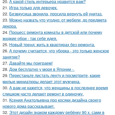
20.
А какой стиль интерьера нравится вам?
21.
Игра только для девочек.
22.
Безвкусица звонила, просила вернуть ей унитаз.
23.
Можно назвать что угодно: от мебели, до предмета
декора.
24.
Процесс ремонта комнаты в детской или почему
жидкие обои - так себе идея.
25.
Новый тренд: жить в квартирах без ремонта.
26.
А почему считается, что уборка - это только женское
занятие?
27.
Давайте мы поиграем!
28.
Дом бесплатно у моря в Японии -.
29.
Перестаньте листать ленту и посмотрите, какие
милые миниатюры делает этот мужчина.
30.
А вам не кажется, что женщины в последнее время
слишком часто делают ремонт в одиночку.
31.
Ксения Анатольевна про косяки дизайна своего
нового дома рассказывает.
32.
Этот дизайн знаком каждому ребёнку 90 х. сами в