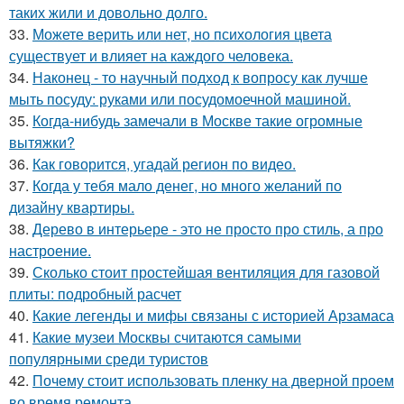
таких жили и довольно долго.
33.
Можете верить или нет, но психология цвета
существует и влияет на каждого человека.
34.
Наконец - то научный подход к вопросу как лучше
мыть посуду: руками или посудомоечной машиной.
35.
Когда-нибудь замечали в Москве такие огромные
вытяжки?
36.
Как говорится, угадай регион по видео.
37.
Когда у тебя мало денег, но много желаний по
дизайну квартиры.
38.
Дерево в интерьере - это не просто про стиль, а про
настроение.
39.
Сколько стоит простейшая вентиляция для газовой
плиты: подробный расчет
40.
Какие легенды и мифы связаны с историей Арзамаса
41.
Какие музеи Москвы считаются самыми
популярными среди туристов
42.
Почему стоит использовать пленку на дверной проем
во время ремонта