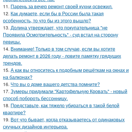
11.
Парень за вечер ремонт своей кухни освежил.
12.
Как думаете, если бы в России была такая
особенность, то что бы из этого вышло?
13.
Долина утверждает, что покупательница "не
Проявила Осмотрительность" - суд встал на сторону
певицы.
14.
Внимание! Только в том случае, если вы хотите
делать ремонт в 2026 году - ловите памятку грядущих
трендов.
15.
А как вы относитесь к подобным решёткам на окнах и
на балконах?
16.
Что вы о доме вашего детства помните?
17.
Зумеры придумали "Картофельную Кровать" - новый
способ побороть бессонницу.
18.
Представьте, как тяжело убираться в такой белой
квартире?
19.
Вот что бывает, когда отказываетесь от одинаковых
скучных дизайнов интерьера.