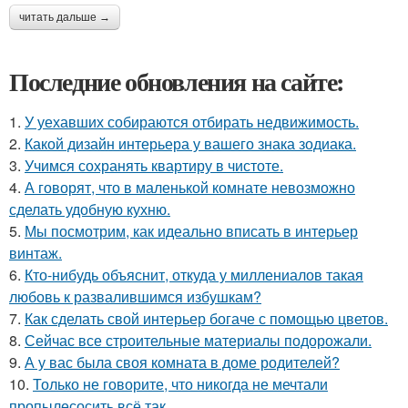
читать дальше →
Последние обновления на сайте:
1.
У уехавших собираются отбирать недвижимость.
2.
Какой дизайн интерьера у вашего знака зодиака.
3.
Учимся сохранять квартиру в чистоте.
4.
А говорят, что в маленькой комнате невозможно
сделать удобную кухню.
5.
Мы посмотрим, как идеально вписать в интерьер
винтаж.
6.
Кто-нибудь объяснит, откуда у миллениалов такая
любовь к развалившимся избушкам?
7.
Как сделать свой интерьер богаче с помощью цветов.
8.
Сейчас все строительные материалы подорожали.
9.
А у вас была своя комната в доме родителей?
10.
Только не говорите, что никогда не мечтали
пропылесосить всё так.