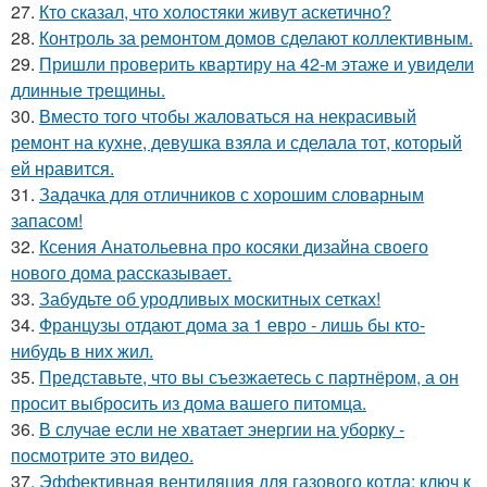
27.
Кто сказал, что холостяки живут аскетично?
28.
Контроль за ремонтом домов сделают коллективным.
29.
Пришли проверить квартиру на 42-м этаже и увидели
длинные трещины.
30.
Вместо того чтобы жаловаться на некрасивый
ремонт на кухне, девушка взяла и сделала тот, который
ей нравится.
31.
Задачка для отличников с хорошим словарным
запасом!
32.
Ксения Анатольевна про косяки дизайна своего
нового дома рассказывает.
33.
Забудьте об уродливых москитных сетках!
34.
Французы отдают дома за 1 евро - лишь бы кто-
нибудь в них жил.
35.
Представьте, что вы съезжаетесь с партнёром, а он
просит выбросить из дома вашего питомца.
36.
В случае если не хватает энергии на уборку -
посмотрите это видео.
37.
Эффективная вентиляция для газового котла: ключ к