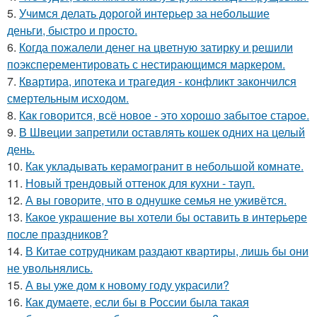
5.
Учимся делать дорогой интерьер за небольшие
деньги, быстро и просто.
6.
Когда пожалели денег на цветную затирку и решили
поэксперементировать с нестирающимся маркером.
7.
Квартира, ипотека и трагедия - конфликт закончился
смертельным исходом.
8.
Как говорится, всё новое - это хорошо забытое старое.
9.
В Швеции запретили оставлять кошек одних на целый
день.
10.
Как укладывать керамогранит в небольшой комнате.
11.
Новый трендовый оттенок для кухни - тауп.
12.
А вы говорите, что в однушке семья не уживётся.
13.
Какое украшение вы хотели бы оставить в интерьере
после праздников?
14.
В Китае сотрудникам раздают квартиры, лишь бы они
не увольнялись.
15.
А вы уже дом к новому году украсили?
16.
Как думаете, если бы в России была такая