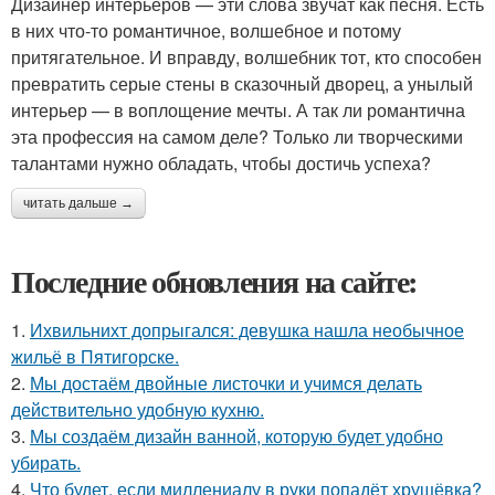
Дизайнер интерьеров — эти слова звучат как песня. Есть
в них что-то романтичное, волшебное и потому
притягательное. И вправду, волшебник тот, кто способен
превратить серые стены в сказочный дворец, а унылый
интерьер — в воплощение мечты. А так ли романтична
эта профессия на самом деле? Только ли творческими
талантами нужно обладать, чтобы достичь успеха?
читать дальше →
Последние обновления на сайте:
1.
Ихвильнихт допрыгался: девушка нашла необычное
жильё в Пятигорске.
2.
Мы достаём двойные листочки и учимся делать
действительно удобную кухню.
3.
Мы создаём дизайн ванной, которую будет удобно
убирать.
4.
Что будет, если миллениалу в руки попадёт хрущёвка?