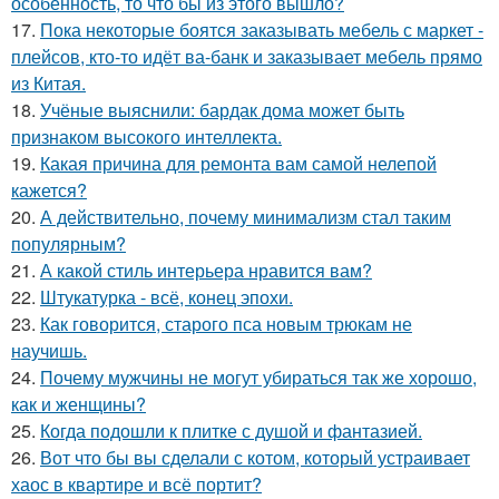
особенность, то что бы из этого вышло?
17.
Пока некоторые боятся заказывать мебель с маркет -
плейсов, кто-то идёт ва-банк и заказывает мебель прямо
из Китая.
18.
Учёные выяснили: бардак дома может быть
признаком высокого интеллекта.
19.
Какая причина для ремонта вам самой нелепой
кажется?
20.
А действительно, почему минимализм стал таким
популярным?
21.
А какой стиль интерьера нравится вам?
22.
Штукатурка - всё, конец эпохи.
23.
Как говорится, старого пса новым трюкам не
научишь.
24.
Почему мужчины не могут убираться так же хорошо,
как и женщины?
25.
Когда подошли к плитке с душой и фантазией.
26.
Вот что бы вы сделали с котом, который устраивает
хаос в квартире и всё портит?