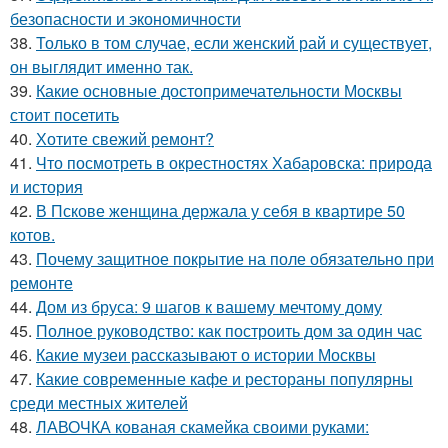
безопасности и экономичности
38.
Только в том случае, если женский рай и существует,
он выглядит именно так.
39.
Какие основные достопримечательности Москвы
стоит посетить
40.
Хотите свежий ремонт?
41.
Что посмотреть в окрестностях Хабаровска: природа
и история
42.
В Пскове женщина держала у себя в квартире 50
котов.
43.
Почему защитное покрытие на поле обязательно при
ремонте
44.
Дом из бруса: 9 шагов к вашему мечтому дому
45.
Полное руководство: как построить дом за один час
46.
Какие музеи рассказывают о истории Москвы
47.
Какие современные кафе и рестораны популярны
среди местных жителей
48.
ЛАВОЧКА кованая скамейка своими руками: