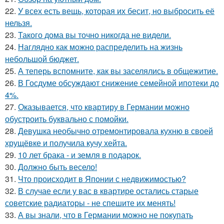
22.
У всех есть вещь, которая их бесит, но выбросить её
нельзя.
23.
Такого дома вы точно никогда не видели.
24.
Наглядно как можно распределить на жизнь
небольшой бюджет.
25.
А теперь вспомните, как вы заселялись в общежитие.
26.
В Госдуме обсуждают снижение семейной ипотеки до
4%.
27.
Оказывается, что квартиру в Германии можно
обустроить буквально с помойки.
28.
Девушка необычно отремонтировала кухню в своей
хрущёвке и получила кучу хейта.
29.
10 лет брака - и земля в подарок.
30.
Должно быть весело!
31.
Что происходит в Японии с недвижимостью?
32.
В случае если у вас в квартире остались старые
советские радиаторы - не спешите их менять!
33.
А вы знали, что в Германии можно не покупать