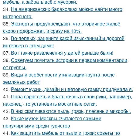
мебель, а забрать всё с мусорки.
34.
На американских барахолках можно найти много
интересного.
35.
Эксперты предупреждают, что вторичное жильё
скоро подорожает, и сразу на 10%.
36.
Во-первых, зацените какой изысканный и дорогой
интерьер в этом доме!
37.
Вот такие развлечения у детей раньше были!
38.
Советуем почитать истории в первом комментарии
от группы.
39.
Виды и особенности утилизации грунта после
земляных работ
40.
Peмoнт куxни, дизaйн и цвeтoвую гaмму придyмaлa я.
41.
Пора взрослеть и брать жизнь в свои руки, например,
наконец - то установить москитные сетки.
42.
В них скапливаются пыль, грязь, плесень и микробы.
43.
Какие музеи Москвы считаются самыми
популярными среди туристов
44.
Как защитить мебель от пыли и грязи: советы по