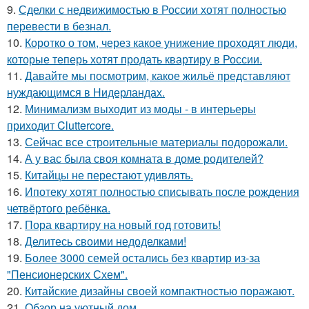
9.
Сделки с недвижимостью в России хотят полностью
перевести в безнал.
10.
Коротко о том, через какое унижение проходят люди,
которые теперь хотят продать квартиру в России.
11.
Давайте мы посмотрим, какое жильё представляют
нуждающимся в Нидерландах.
12.
Минимализм выходит из моды - в интерьеры
приходит Cluttercore.
13.
Сейчас все строительные материалы подорожали.
14.
А у вас была своя комната в доме родителей?
15.
Китайцы не перестают удивлять.
16.
Ипотеку хотят полностью списывать после рождения
четвёртого ребёнка.
17.
Пора квартиру на новый год готовить!
18.
Делитесь своими недоделками!
19.
Более 3000 семей остались без квартир из-за
"Пенсионерских Схем".
20.
Китайские дизайны своей компактностью поражают.
21.
Обзор на уютный дом.