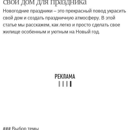
свой дом для праздника
Новогодние праздники – это прекрасный повод украсить
свой дом и создать праздничную атмосферу. В этой
Новогодний
статье мы расскажем, как легко и просто сделать свое
Новогодняя елка
оформление
жилище особенным и уютным на Новый год.
Декор на новый год
### Выбор темы