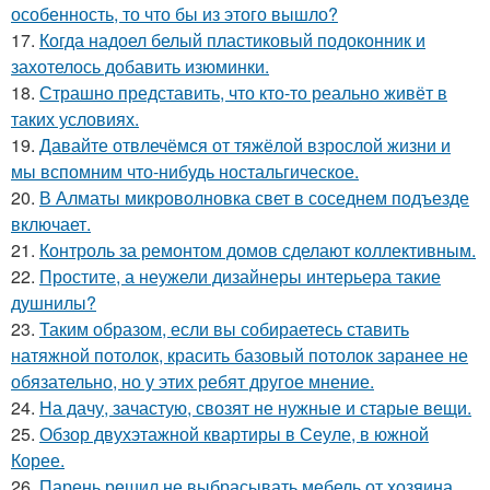
особенность, то что бы из этого вышло?
17.
Когда надоел белый пластиковый подоконник и
захотелось добавить изюминки.
18.
Страшно представить, что кто-то реально живёт в
таких условиях.
19.
Давайте отвлечёмся от тяжёлой взрослой жизни и
мы вспомним что-нибудь ностальгическое.
20.
В Алматы микроволновка свет в соседнем подъезде
включает.
21.
Контроль за ремонтом домов сделают коллективным.
22.
Простите, а неужели дизайнеры интерьера такие
душнилы?
23.
Таким образом, если вы собираетесь ставить
натяжной потолок, красить базовый потолок заранее не
обязательно, но у этих ребят другое мнение.
24.
На дачу, зачастую, свозят не нужные и старые вещи.
25.
Обзор двухэтажной квартиры в Сеуле, в южной
Корее.
26.
Парень решил не выбрасывать мебель от хозяина