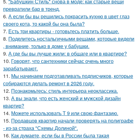
5.
"Бабушкин Стиль" снова в моде: как старые вещи
превратили бар в тренд.
6.
А если бы вы решились покрасить кухню в цвет глаз
своего кота, то какой бы она была?
7.
Есть три квартиры - готовьтесь платить больше.
8.
Поделитесь ностальгичными вещами, которые видели
, внимание, только в доме у бабушки.
9.
А где бы вы лучше жили: в общаге или в квартире?
10.
Говорят, что сантехники сейчас очень много
зарабатывают.
11.
Мы начинаем подготавливать подписчиков, которые
собираются делать ремонт в 2026 году.
12.
Познакомьтесь: стиль интерьера неоклассика.
13.
А вы знали, что есть женский и мужской дизайн
квартир?
14.
Можете использовать Т 9 или свою фантазию.
15.
Продавцов квартир начали проверять на полиграфе
- из-за страха "Схемы Долиной".
16.
Как думаете, если бы в России была такая