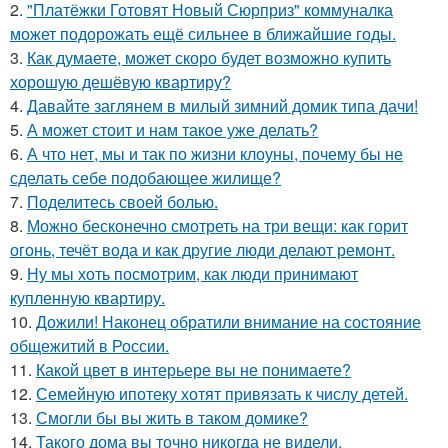
2.
"Платёжки Готовят Новый Сюрприз" коммуналка
может подорожать ещё сильнее в ближайшие годы.
3.
Как думаете, может скоро будет возможно купить
хорошую дешёвую квартиру?
4.
Давайте заглянем в милый зимний домик типа дачи!
5.
А может стоит и нам такое уже делать?
6.
А что нет, мы и так по жизни клоуны, почему бы не
сделать себе подобающее жилище?
7.
Поделитесь своей болью.
8.
Можно бесконечно смотреть на три вещи: как горит
огонь, течёт вода и как другие люди делают ремонт.
9.
Ну мы хоть посмотрим, как люди принимают
купленную квартиру.
10.
Дожили! Наконец обратили внимание на состояние
общежитий в России.
11.
Какой цвет в интерьере вы не понимаете?
12.
Семейную ипотеку хотят привязать к числу детей.
13.
Смогли бы вы жить в таком домике?
14.
Такого дома вы точно никогда не видели.