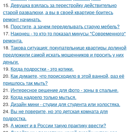
15.
Девушка взялась за перестройку действительно
старой развалюхи, а вы в своей квартире боитесь
ремонт начинать.
16.
Простите, а зачем переделывать старую мебель?
17.
Наконец - то кто-то показал минусы "Современного"
ремонта.
18.
Такова ситуация: покупательнице квартиры долиной
предложили самой искать мошенников и просить у них
деньги.
19.
Когда подростки - это котики.
20.
Как думаете, что происходило в этой ванной, раз её
пришлось так мыть?
21.
Интересное решение для фото - зоны в спальне.
22.
Когда надоело только мыться.
23.
Дизайн мини - студии для студента или холостяка.
24.
Вы не поверите, но это детская комната для
подростка.
25.
А может и в России такую практику ввести?