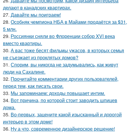
26.
Давайте мы посмотрим, какой дизайн интерьера
делают в канадских квартирах.
27.
Давайте мы поиграем!
28.
Особняк чемпиона НБА в Майами продаётся за $31,
5 млн.
29.
Россиянки сняли во Флоренции собор XVI века
вместо квартиры.
30.
А вас тоже бесят фильмы ужасов, в которых семья
не съезжает из проклятых домов?
31.
Спорим, вы никогда не задумывались, как живут
люди на Сахалине.
32.
Прочитайте комментарии других пользователей,
перед тем, как писать свои.
33.
Мы запоминаем: доходы повышает интим.
34.
Вот причина, по которой стоит заводить шпицев
дома.
35.
Во-первых, зацените какой изысканный и дорогой
интерьер в этом доме!
36.
Ну а что, современное дизайнерское решение!