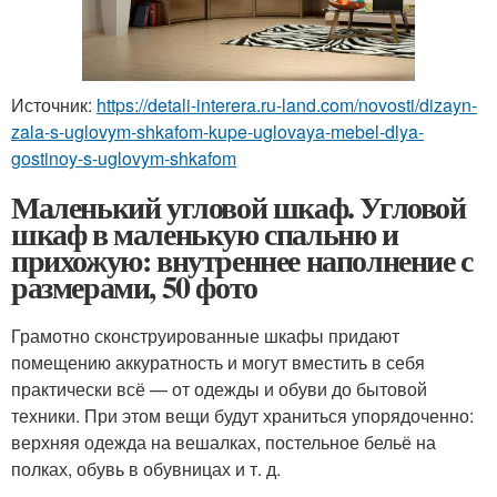
Источник:
https://detali-interera.ru-land.com/novosti/dizayn-
zala-s-uglovym-shkafom-kupe-uglovaya-mebel-dlya-
gostinoy-s-uglovym-shkafom
Маленький угловой шкаф. Угловой
шкаф в маленькую спальню и
прихожую: внутреннее наполнение с
размерами, 50 фото
Грамотно сконструированные шкафы придают
помещению аккуратность и могут вместить в себя
практически всё — от одежды и обуви до бытовой
техники. При этом вещи будут храниться упорядоченно:
верхняя одежда на вешалках, постельное бельё на
полках, обувь в обувницах и т. д.