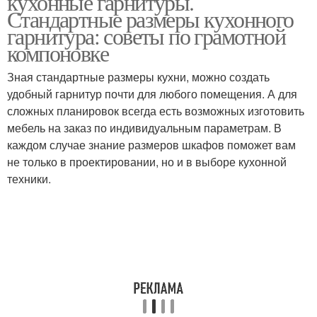
кухонные гарнитуры.
Стандартные размеры кухонного
гарнитура: советы по грамотной
компоновке
Угловой шкаф-куп
Шкаф в интерьере
Зная стандартные размеры кухни, можно создать
удобный гарнитур почти для любого помещения. А для
сложных планировок всегда есть возможных изготовить
мебель на заказ по индивидуальным параметрам. В
Шкаф в зале
Радиусные шкафы
каждом случае знание размеров шкафов поможет вам
не только в проектировании, но и в выборе кухонной
техники.
Шкафы в спальню
Угловой шкафа-куп
Угловые шкафов-купы
Угловые шифоньеры