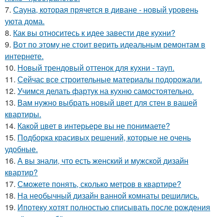
7.
Сауна, которая прячется в диване - новый уровень
уюта дома.
8.
Как вы относитесь к идее завести две кухни?
9.
Вот по этому не стоит верить идеальным ремонтам в
интернете.
10.
Новый трендовый оттенок для кухни - тауп.
11.
Сейчас все строительные материалы подорожали.
12.
Учимся делать фартук на кухню самостоятельно.
13.
Вам нужно выбрать новый цвет для стен в вашей
квартиры.
14.
Какой цвет в интерьере вы не понимаете?
15.
Подборка красивых решений, которые не очень
удобные.
16.
А вы знали, что есть женский и мужской дизайн
квартир?
17.
Сможете понять, сколько метров в квартире?
18.
На необычный дизайн ванной комнаты решились.
19.
Ипотеку хотят полностью списывать после рождения