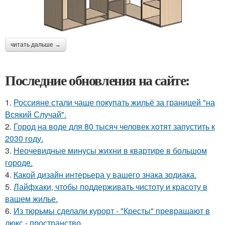
читать дальше →
Последние обновления на сайте:
1.
Россияне стали чаще покупать жильё за границей "на
Всякий Случай".
2.
Город на воде для 80 тысяч человек хотят запустить к
2030 году.
3.
Неочевидные минусы жихни в квартире в большом
городе.
4.
Какой дизайн интерьера у вашего знака зодиака.
5.
Лайфхаки, чтобы поддерживать чистоту и красоту в
вашем жилье.
6.
Из тюрьмы сделали курорт - "Кресты" превращают в
люкс - пространство.