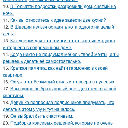
10.
В Тольятти подростки разгромили дом, снятый на
ночь.
11.
Как вы относитесь к идее завести две кухни?
12.
В Швеции нельзя оставить кота одного на целый
день.
13.
Как дверки для котов могут стать частью модного
интерьера в современном доме.
14.
Когда никто не придумал мебель твоей мечты, и ты
решаешь делать её самостоятельно.
15.
Краткая памятка, как найти гармонию в своей
квартире.
16.
Ох уж этот безумный стиль интерьера в нулевых.
17.
Вам нужно выбрать новый цвет для стен в вашей
квартиры.
18.
Девушка попросила подписчиков придумать, что
делать в этом углу и тут началось.
19.
Он выбрал быть счастливым.
20.
Подборка красивых решений, которые не очень