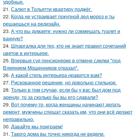
удобные.
21.
Салют в Тольятти квартиру поджёг.
22.
Когда не устраивает покупной дед мороз и ты
решаешься на редизайн.
23.
А что вы думаете: нужно ли совмещать туалет и
ванную?
24.
Шпаргалка для тех, кто не знает правил сочетаний
цветов в интерьере.
25.
Впервые суд пенсионерке в отмене сделки "под
Влиянием Мошенников отказал".
26.
А какой стиль интерьера нравится вам?
27.
Рискованное решение, но довольно стильное.
28.
Только в том случае, если бы у вас был дом под
аренду, то за сколько бы вы его сдавали?
29.
Вот почему-то, когда женщины начинают делать
ремонт, мужчины спешат сказать им, что они всё делают
неправильно.
30.
Давайте мы поиграем!
31.
Такого дома вы точно никогда не видели.