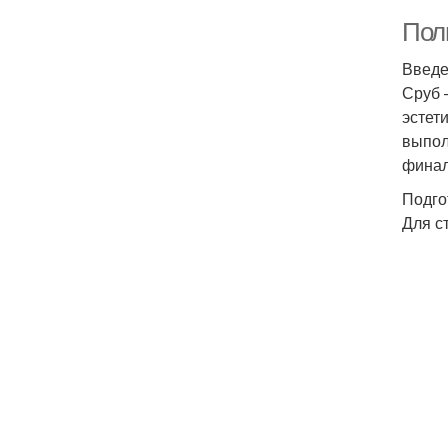
Пол
Введ
Сруб 
эстет
выпол
финал
Подго
Для с