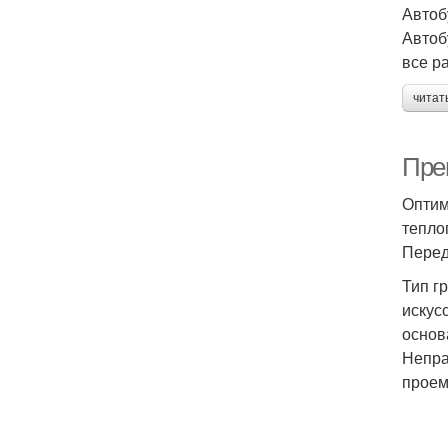
Автоб
Автоб
все р
читат
Пре
Оптим
тепло
Перед
Тип г
искус
основ
Непра
проем