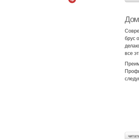
Дом
Совре
брус 
делаю
все э
Преим
Профи
следу
читат