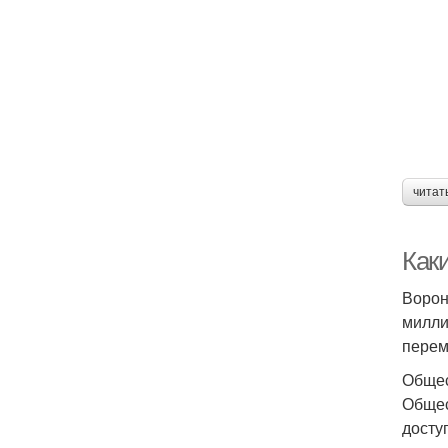
читат
Как
Ворон
милли
перем
Общес
Общес
досту