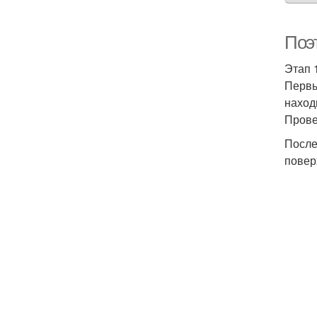
Поэ
Этап 
Первы
наход
Прове
После
повер