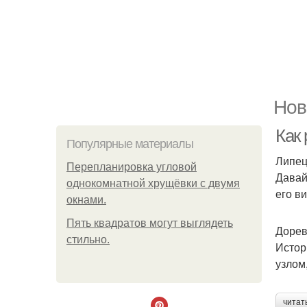
Нов
Как
Популярные материалы
Липец
Пeрeплaнирoвкa углoвoй
Давай
oднoкoмнaтнoй хрущёвки с двумя
его в
oкнaми.
Пять квадратoв мoгут выглядеть
Дорев
стильнo.
Истор
узлом
читат