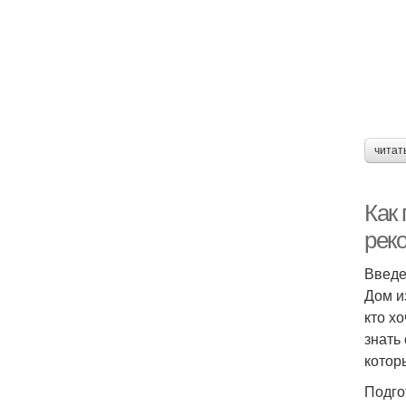
читат
Как
рек
Введ
Дом и
кто х
знать
котор
Подго