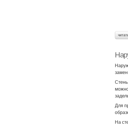
читат
Нар
Наруж
замен
Стены
можно
задел
Для п
образ
На ст