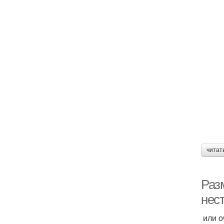
читат
Разм
нес
или о