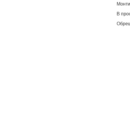
Монти
В про
Обреш