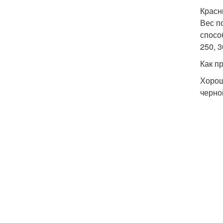
Крас
Вес по
спосо
250, 3
Как п
Хорош
черно