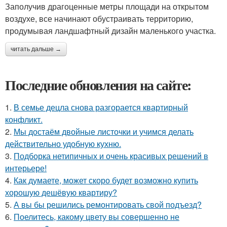
Заполучив драгоценные метры площади на открытом
воздухе, все начинают обустраивать территорию,
продумывая ландшафтный дизайн маленького участка.
читать дальше →
Последние обновления на сайте:
1.
В семье децла снова разгорается квартирный
конфликт.
2.
Мы достаём двойные листочки и учимся делать
действительно удобную кухню.
3.
Подборка нетипичных и очень красивых решений в
интерьере!
4.
Как думаете, может скоро будет возможно купить
хорошую дешёвую квартиру?
5.
А вы бы решились ремонтировать свой подъезд?
6.
Поелитесь, какому цвету вы совершенно не