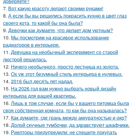
доверяете?
7.
Вот какую красоту делают своими руками!
8.
А если бы вы решились покрасить кухню в цвет глаз
своего кота, то какой бы она была?
9.
Девочки как думаете, что делает дом уютным?
10.
Мы посмотрим на красивое использование
радиаторов в интерьере.
11.
Девушка на необычный эксперимент со старой
люстрой решилась.
12.
Ничего необычного, просто лестница из золота.
13.
Ох уж этот безумный стиль интерьера в нулевых.
14.
2016 был десять лет надад.
15.
На 2026 год вам нужно выбрать новый дизайн
интерьера для вашей квартиры.
16.
Лишь в том случае, если бы у вашего питомца была
своя собственная комната, то как бы она называлась?
17.
Как думаете, где грань между аккуратностью и окр?
18.
Долой скучные тумбочки, да здравствуют шкафчики.
19.
Риелторы предупредили: не спешите покупать