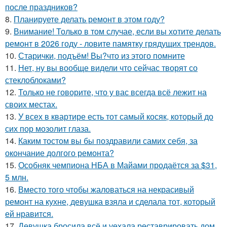
после праздников?
8.
Планируете делать ремонт в этом году?
9.
Внимание! Только в том случае, если вы хотите делать
ремонт в 2026 году - ловите памятку грядущих трендов.
10.
Старички, подъём! Вы?что из этого помните
11.
Нет, ну вы вообще видели что сейчас творят со
стеклоблоками?
12.
Только не говорите, что у вас всегда всё лежит на
своих местах.
13.
У всех в квартире есть тот самый косяк, который до
сих пор мозолит глаза.
14.
Каким тостом вы бы поздравили самих себя, за
окончание долгого ремонта?
15.
Особняк чемпиона НБА в Майами продаётся за $31,
5 млн.
16.
Вместо того чтобы жаловаться на некрасивый
ремонт на кухне, девушка взяла и сделала тот, который
ей нравится.
17.
Девушка бросила всё и уехала реставрировать дом