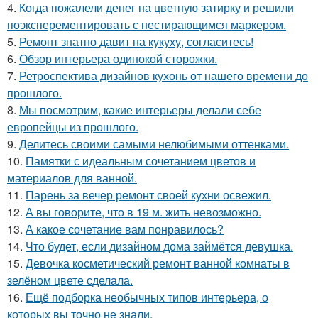
4.
Когда пожалели денег на цветную затирку и решили
поэксперементировать с нестирающимся маркером.
5.
Ремонт знатно давит на кукуху, согласитесь!
6.
Обзор интерьера одинокой сторожки.
7.
Ретроспектива дизайнов кухонь от нашего времени до
прошлого.
8.
Мы посмотрим, какие интерьеры делали себе
европейцы из прошлого.
9.
Делитесь своими самыми нелюбимыми оттенками.
10.
Памятки с идеальным сочетанием цветов и
материалов для ванной.
11.
Парень за вечер ремонт своей кухни освежил.
12.
А вы говорите, что в 19 м. жить невозможно.
13.
А какое сочетание вам понравилось?
14.
Что будет, если дизайном дома займётся девушка.
15.
Девочка косметический ремонт ванной комнаты в
зелёном цвете сделала.
16.
Ещё подборка необычных типов интерьера, о
которых вы точно не знали.