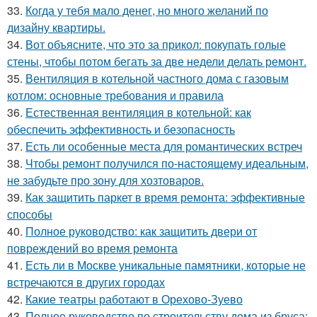
33.
Когда у тебя мало денег, но много желаний по
дизайну квартиры.
34.
Вот объясните, что это за прикол: покупать голые
стены, чтобы потом бегать за две недели делать ремонт.
35.
Вентиляция в котельной частного дома с газовым
котлом: основные требования и правила
36.
Естественная вентиляция в котельной: как
обеспечить эффективность и безопасность
37.
Есть ли особенные места для романтических встреч
38.
Чтобы ремонт получился по-настоящему идеальным,
не забудьте про зону для хозтоваров.
39.
Как защитить паркет в время ремонта: эффективные
способы
40.
Полное руководство: как защитить двери от
повреждений во время ремонта
41.
Есть ли в Москве уникальные памятники, которые не
встречаются в других городах
42.
Какие театры работают в Орехово-Зуево
43.
Полное руководство по строительству дома из бруса: