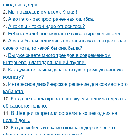
входные двери.
2.
Мы поздравляем всех с 9 мая!
3.
А вот это - распространённая ошибка.
4.
А как вы к такой идее относитесь?
5.
Ребята жалобное мяуканье в квартире услышали.
6.
А если бы вы решились покрасить кухню в цвет глаз
своего кота, то какой бы она была?
7.
Вы уже знаете много трендов в современном
интерьера, благодаря нашей группе!
8.
Как думаете, зачем делать такую огромную ванную
комнату?
9.
Интересное дизайнерское решение для совместного
кабинета.
10.
Когда не нашла кровать по вкусу и решила сделать
её самостоятельно.
11.
В Швеции запретили оставлять кошек одних на
целый день.
12.
Какую мебель и в какую комнату дороже всего
обустраивать, по вашему мнению?