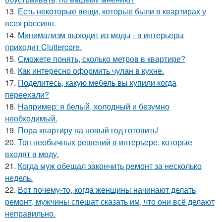
13.
Есть некоторые вещи, которые были в квартирах у
всех россиян.
14.
Минимализм выходит из моды - в интерьеры
приходит Cluttercore.
15.
Сможете понять, сколько метров в квартире?
16.
Как интересно оформить чулан в кухне.
17.
Поделитесь, какую мебель вы купили когда
переехали?
18.
Например: я белый, холодный и безумно
необходимый.
19.
Пора квартиру на новый год готовить!
20.
Топ необычных решений в интерьере, которые
входят в моду.
21.
Когда муж обещал закончить ремонт за несколько
недель.
22.
Вот почему-то, когда женщины начинают делать
ремонт, мужчины спешат сказать им, что они всё делают
неправильно.